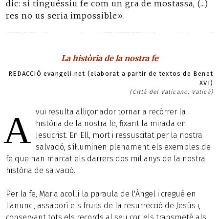
dic: si tinguéssiu fe com un gra de mostassa, (...)
res no us seria impossible».
La història de la nostra fe
REDACCIÓ evangeli.net (elaborat a partir de textos de Benet
XVI)
(Città del Vaticano, Vaticà)
vui resulta alliçonador tornar a recórrer la
A
història de la nostra fe, fixant la mirada en
Jesucrist. En Ell, mort i ressuscitat per la nostra
salvació, s'il·luminen plenament els exemples de
fe que han marcat els darrers dos mil anys de la nostra
història de salvació.
Per la fe, Maria acollí la paraula de l'Àngel i cregué en
l'anunci, assaborí els fruits de la resurrecció de Jesús i,
conservant tots els records al seu cor, els transmeté als