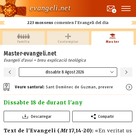
evangeli.net
0
223 mossens
comenten l'Evangeli del dia
Família
Contemplar
Master
Master·evangeli.net
Evangeli d'avui + breu explicació teològica
dissabte 8 Agost 2026
Veure santoral:
Sant Domènec de Guzman, prevere
Dissabte 18 de durant l'any
Descarregar
Compartir
Text de l'Evangeli (
Mt
17,14-20):
«En veritat us