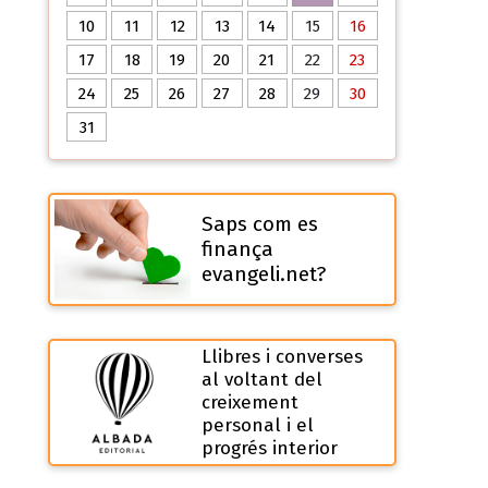
10
11
12
13
14
15
16
17
18
19
20
21
22
23
24
25
26
27
28
29
30
31
Saps com es
finança
evangeli.net?
Llibres i converses
al voltant del
creixement
personal i el
progrés interior