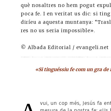
què nosaltres no hem pogut expulsa
poca fe. I en veritat us dic: si t
diríeu a aquesta muntanya: “Traslla
res no us seria impossible».
© Albada Editorial / evangeli.net
«Si tinguéssiu fe com un gra de m
vui, un cop més, Jesús fa en
mesura de la nostra fe: «Us