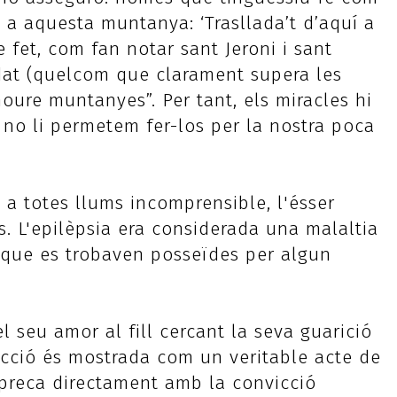
 a aquesta muntanya: ‘Trasllada’t d’aquí a
 De fet, com fan notar sant Jeroni i sant
edat (quelcom que clarament supera les
moure muntanyes”. Per tant, els miracles hi
 no li permetem fer-los per la nostra poca
 a totes llums incomprensible, l'ésser
. L'epilèpsia era considerada una malaltia
 que es trobaven posseïdes per algun
l seu amor al fill cercant la seva guarició
 acció és mostrada com un veritable acte de
impreca directament amb la convicció