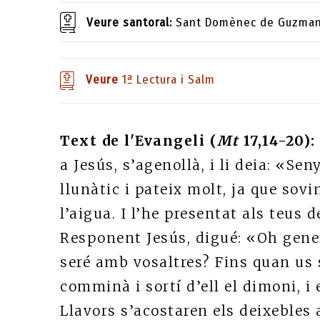
Veure santoral:
Sant Domènec de Guzman
Veure
1ª Lectura i Salm
Text de l'Evangeli (
Mt
17,14-20):
a Jesús, s’agenollà, i li deia: «Se
llunàtic i pateix molt, ja que sov
l’aigua. I l’he presentat als teus 
Responent Jesús, digué: «Oh gener
seré amb vosaltres? Fins quan us 
comminà i sortí d’ell el dimoni, i 
Llavors s’acostaren els deixebles a