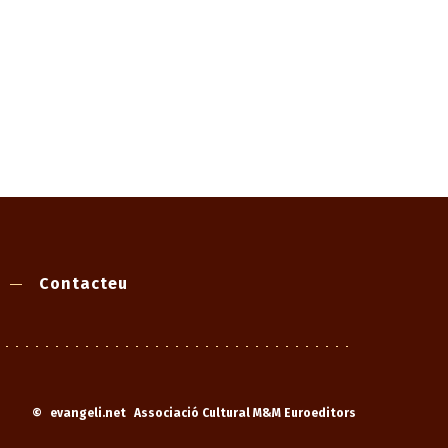
Contacteu
©
evangeli.net
Associació Cultural M&M Euroeditors