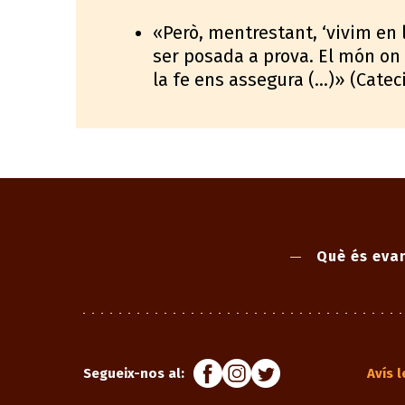
«Però, mentrestant, ‘vivim en la 
ser posada a prova. El món on 
la fe ens assegura (...)» (Cate
Què és evan
Segueix-nos al:
Avís l