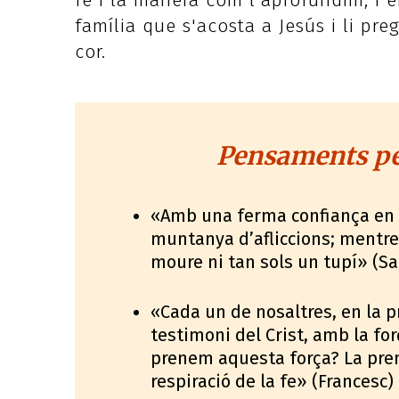
fe i la manera com l'aprofundim, i 
família que s'acosta a Jesús i li pr
cor.
Pensaments per
«Amb una ferma confiança en 
muntanya d’afliccions; mentre q
moure ni tan sols un tupí» (S
«Cada un de nosaltres, en la p
testimoni del Crist, amb la for
prenem aquesta força? La prene
respiració de la fe» (Francesc)