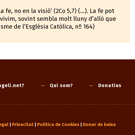
fe, no en la visió’ (2Co 5,7) (...). La fe pot
vivim, sovint sembla molt lluny d’allò que
cisme de l’Església Catòlica, nº 164)
geli.net?
Qui som?
Donatius
egal
Privacitat
Política de Cookies
Donar de baixa
|
|
|