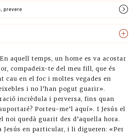
, prevere
En aquell temps, un home es va acostar
nyor, compadeix-te del meu fill, que és
int cau en el foc i moltes vegades en
deixebles i no l’han pogut guarir».
ació incrèdula i perversa, fins quan
suportaré? Porteu-me’l aquí». I Jesús el
el noi quedà guarit des d’aquella hora.
 Jesús en particular, i li digueren: «Per