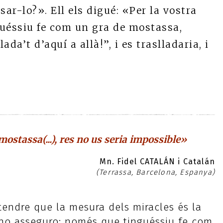
r-lo?». Ell els digué: «Per la vostra
inguéssiu fe com un gra de mostassa,
da’t d’aquí a allà!”, i es traslladaria, i
ostassa(...), res no us seria impossible»
Mn. Fidel CATALÁN i Catalán
(Terrassa, Barcelona, Espanya)
tendre que la mesura dels miracles és la
 ho asseguro: només que tinguéssiu fe com