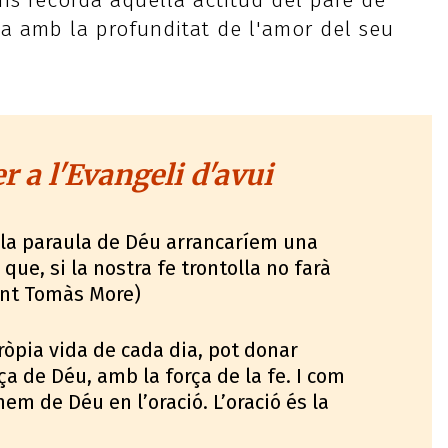
ens recorda aquella actitud del pare de
ega amb la profunditat de l'amor del seu
 a l'Evangeli d'avui
la paraula de Déu arrancaríem una
ue, si la nostra fe trontolla no farà
ant Tomàs More)
ròpia vida de cada dia, pot donar
ça de Déu, amb la força de la fe. I com
m de Déu en l’oració. L’oració és la