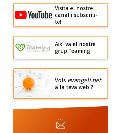
Visita el nostre
canal i subscriu-
te!
Així va el nostre
grup Teaming
evangeli.net
Vols
a la teva web ?