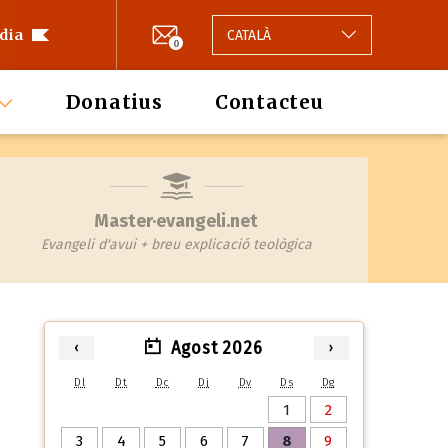
 dia
CATALÀ
0
Donatius
Contacteu
Master·evangeli.net
Evangeli d'avui + breu explicació teològica
Agost 2026
‹
›
Dl
Dt
Dc
Dj
Dv
Ds
Dg
1
2
3
4
5
6
7
8
9