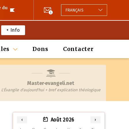
e du
FRANÇAIS
1
+ Info
les
Dons
Contacter
Master·evangeli.net
L'Évangile d'aujourd'hui + bref explication théologique
Août 2026
‹
›