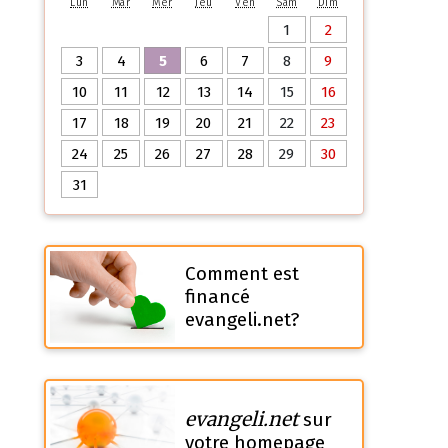
Lun
Mar
Mer
Jeu
Ven
Sam
Dim
1
2
3
4
5
6
7
8
9
10
11
12
13
14
15
16
17
18
19
20
21
22
23
24
25
26
27
28
29
30
31
Comment est
financé
evangeli.net?
evangeli.net
sur
votre homepage