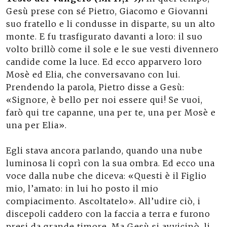
Gesù prese con sé Pietro, Giacomo e Giovanni
suo fratello e li condusse in disparte, su un alto
monte. E fu trasfigurato davanti a loro: il suo
volto brillò come il sole e le sue vesti divennero
candide come la luce. Ed ecco apparvero loro
Mosè ed Elia, che conversavano con lui.
Prendendo la parola, Pietro disse a Gesù:
«Signore, è bello per noi essere qui! Se vuoi,
farò qui tre capanne, una per te, una per Mosè e
una per Elia».
Egli stava ancora parlando, quando una nube
luminosa li coprì con la sua ombra. Ed ecco una
voce dalla nube che diceva: «Questi è il Figlio
mio, l’amato: in lui ho posto il mio
compiacimento. Ascoltatelo». All’udire ciò, i
discepoli caddero con la faccia a terra e furono
presi da grande timore. Ma Gesù si avvicinò, li