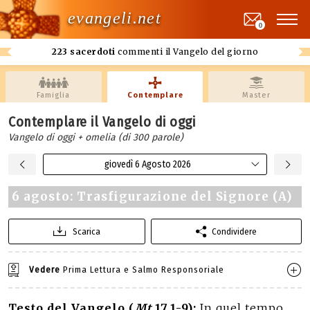
evangeli.net
0
223 sacerdoti
commenti il Vangelo del giorno
Famiglia
Contemplare
Master
Contemplare il Vangelo di oggi
Vangelo di oggi + omelia (di 300 parole)
giovedì 6 Agosto 2026
6 agosto: Trasfigurazione del Signore (A)
Scarica
Condividere
Vedere
Prima Lettura e Salmo Responsoriale
Testo del Vangelo (
Mt
17,1-9):
In quel tempo,