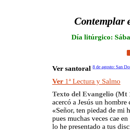
Contemplar e
Día litúrgico: Sáb
Ver santoral
8 de agosto: San D
Ver
1ª Lectura y Salmo
Texto del Evangelio (
Mt
acercó a Jesús un hombre q
«Señor, ten piedad de mi h
pues muchas veces cae en 
lo he presentado a tus dis