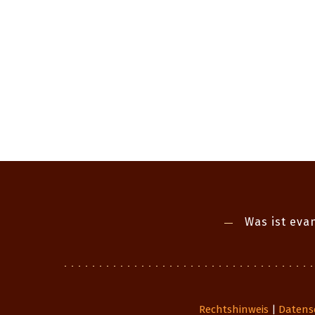
Was ist evan
Rechtshinweis
Datens
|