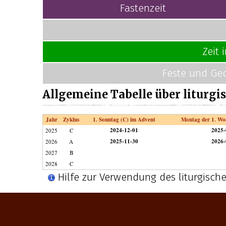
Fastenzeit
Zeit 
Feste und Ged
Allgemeine Tabelle über liturgi
Jahr
Zyklus
1. Sonntag (C) im Advent
Montag der 1. Woc
2024-12-01
2025-
2025
C
2025-11-30
2026-
2026
A
2027
B
2028
C
Hilfe zur Verwendung des liturgisch