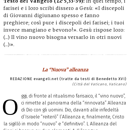
Testo del Vangelo (
Lc
5,33-39):
In quel tempo, i
farisei e i loro scribi dissero a Gesù: «I discepoli
di Giovanni digiunano spesso e fanno
preghiere; così pure i discepoli dei farisei; i tuoi
invece mangiano e bevono!». Gesù rispose loro:
(...) Il vino nuovo bisogna versarlo in otri nuovi
(...)».
La “Nuova” alleanza
REDAZIONE evangeli.net (tratte da testi di Benedetto XVI)
(Città del Vaticano, Vaticano)
ggi, di fronte al ritualismo farisaico, il “vino nuovo”,
O
ci rimette al panorama della “rinnovata” Alleanza
di Dio con gli uomini. Dio, davanti alle infedeltà
d’Israele “reiterò” l’Alleanza e, finalmente, Cristo
la sigillò in modo “nuovo” e “definitivo”. L Alleanza del