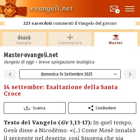
evangeli.net
0
223 sacerdoti
commenti il Vangelo del giorno
Famiglia
Contemplare
Master
Master·evangeli.net
Vangelo di oggi + breve spiegazione teológica
domenica 14 Settembre 2025
14 settembre: Esaltazione della Santa
Croce
Scarica
Condividere
Testo del Vangelo (
Gv
3,13-17):
In quel tempo,
Gesù disse a Nicodèmo: «(...) Come Mosè innalzò
il serpente nel deserto, così bisogna che sia