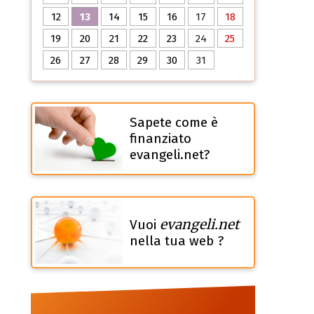
12
13
14
15
16
17
18
19
20
21
22
23
24
25
26
27
28
29
30
31
Sapete come è
finanziato
evangeli.net?
evangeli.net
Vuoi
nella tua web ?