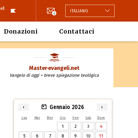
el
ITALIANO
0
Donazioni
Contattaci
Master·evangeli.net
Vangelo di oggi + breve spiegazione teológica
Gennaio 2026
‹
›
Lun
Mar
Mer
Gio
Ven
Sab
Dom
1
2
3
4
5
6
7
8
9
10
11