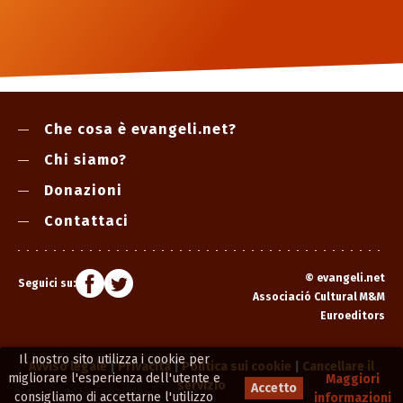
Che cosa è evangeli.net?
Chi siamo?
Donazioni
Contattaci
©
evangeli.net
Seguici su:
Associació Cultural M&M
Euroeditors
Il nostro sito utilizza i cookie per
Avviso legale
|
Privacità
|
Politica sui cookie
|
Cancellare il
migliorare l'esperienza dell'utente e
Maggiori
servizio
Accetto
consigliamo di accettarne l'utilizzo
informazioni