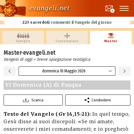
evangeli.net
0
223 sacerdoti
commenti il Vangelo del giorno
Famiglia
Contemplare
Master
Master·evangeli.net
Vangelo di oggi + breve spiegazione teológica
domenica 10 Maggio 2026
VI Domenica (A) di Pasqua
Scarica
Condividere
Testo del Vangelo (
Gv
14,15-21):
In quel tempo,
Gesù disse ai suoi discepoli: «Se mi amate,
osserverete i miei comandamenti; e io pregherò