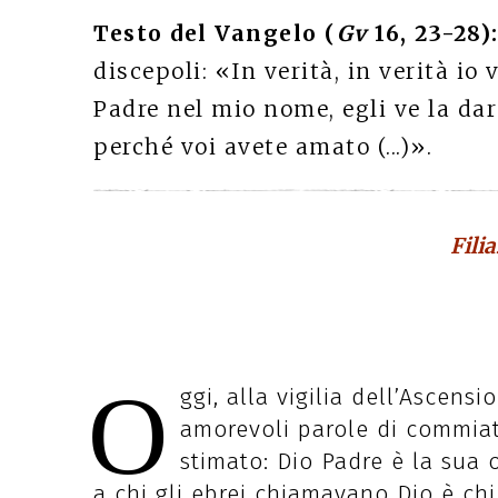
Testo del Vangelo (
Gv
16, 23-28)
discepoli: «In verità, in verità io 
Padre nel mio nome, egli ve la darà 
perché voi avete amato (...)».
Fili
O
ggi, alla vigilia dell’Ascensi
amorevoli parole di commiato
stimato: Dio Padre è la sua o
a chi gli ebrei chiamavano Dio è chi