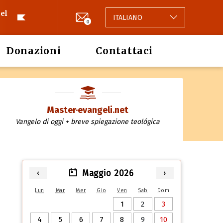
el
ITALIANO
0
Donazioni
Contattaci
Master·evangeli.net
Vangelo di oggi + breve spiegazione teológica
Maggio 2026
‹
›
Lun
Mar
Mer
Gio
Ven
Sab
Dom
1
2
3
4
5
6
7
8
9
10