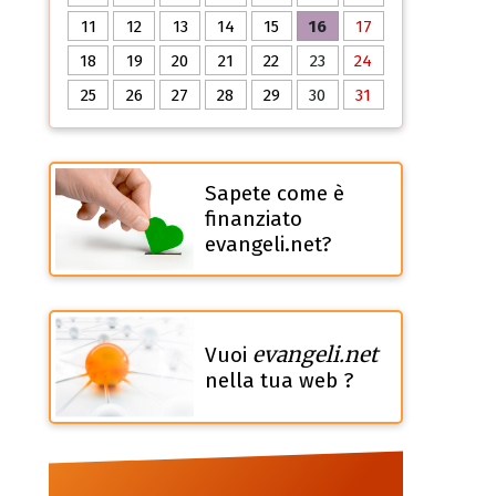
11
12
13
14
15
16
17
18
19
20
21
22
23
24
25
26
27
28
29
30
31
Sapete come è
finanziato
evangeli.net?
evangeli.net
Vuoi
nella tua web ?