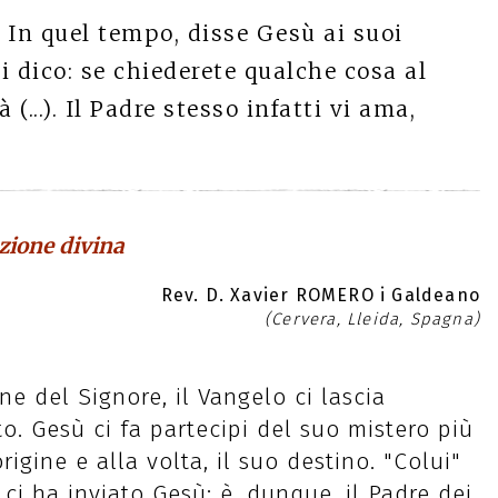
:
In quel tempo, disse Gesù ai suoi
vi dico: se chiederete qualche cosa al
(...). Il Padre stesso infatti vi ama,
azione divina
Rev. D. Xavier ROMERO i Galdeano
(Cervera, Lleida, Spagna)
one del Signore, il Vangelo ci lascia
. Gesù ci fa partecipi del suo mistero più
rigine e alla volta, il suo destino. "Colui"
 ci ha inviato Gesù; è, dunque, il Padre dei