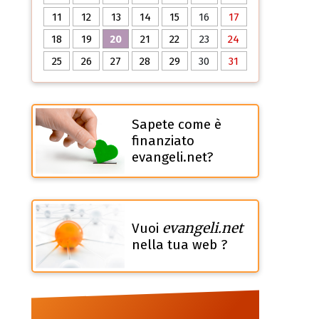
11
12
13
14
15
16
17
18
19
20
21
22
23
24
25
26
27
28
29
30
31
Sapete come è
finanziato
evangeli.net?
evangeli.net
Vuoi
nella tua web ?