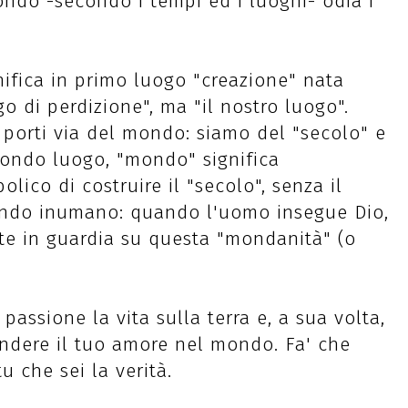
mondo -secondo i tempi ed i luoghi- odia i
ifica in primo luogo "creazione" nata
o di perdizione", ma "il nostro luogo".
 porti via del mondo: siamo del "secolo" e
condo luogo, "mondo" significa
olico di costruire il "secolo", senza il
ndo inumano: quando l'uomo insegue Dio,
te in guardia su questa "mondanità" (o
assione la vita sulla terra e, a sua volta,
fondere il tuo amore nel mondo. Fa' che
tu che sei la verità.