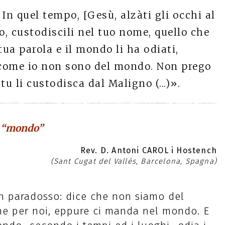
In quel tempo, [Gesù, alzàti gli occhi al
o, custodiscili nel tuo nome, quello che
a tua parola e il mondo li ha odiati,
come io non sono del mondo. Non prego
u li custodisca dal Maligno (...)».
l “mondo”
Rev. D. Antoni CAROL i Hostench
(Sant Cugat del Vallès, Barcelona, Spagna)
n paradosso: dice che non siamo del
 per noi, eppure ci manda nel mondo. E