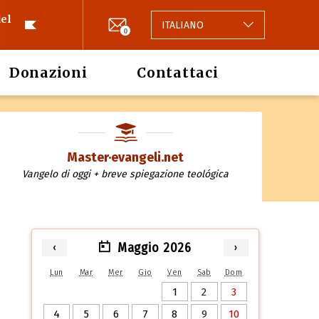
el
ITALIANO
0
Donazioni
Contattaci
Master·evangeli.net
Vangelo di oggi + breve spiegazione teológica
Maggio 2026
‹
›
Lun
Mar
Mer
Gio
Ven
Sab
Dom
1
2
3
4
5
6
7
8
9
10