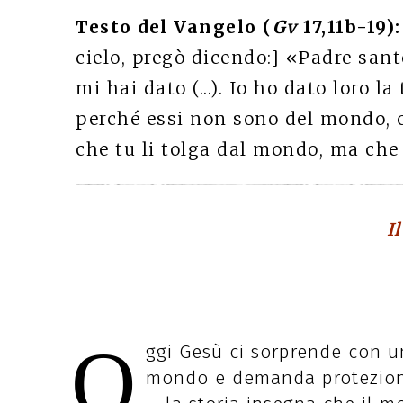
Testo del Vangelo (
Gv
17,11b-19):
cielo, pregò dicendo:] «Padre sant
mi hai dato (...). Io ho dato loro l
perché essi non sono del mondo, 
che tu li tolga dal mondo, ma che t
I
O
ggi Gesù ci sorprende con u
mondo e demanda protezione