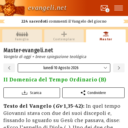
evangeli.net
0
224 sacerdoti
commenti il Vangelo del giorno
Famiglia
Contemplare
Master
Master·evangeli.net
Vangelo di oggi + breve spiegazione teológica
lunedì 10 Agosto 2026
II Domenica del Tempo Ordinario (B)
Scarica
Condividere
Testo del Vangelo (
Gv
1,35-42):
In quel tempo
Giovanni stava con due dei suoi discepoli e,
fissando lo sguardo su Gesù che passava, disse:
«Ecco l’agnello di Dio!» (...). Uno dei due che