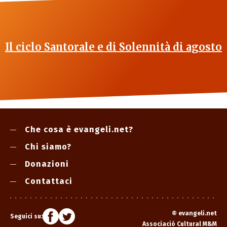
Il ciclo Santorale e di Solennità di agosto
Che cosa è evangeli.net?
Chi siamo?
Donazioni
Contattaci
©
evangeli.net
Seguici su:
Associació Cultural M&M