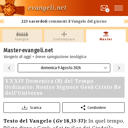
evangeli.net
0
223 sacerdoti
commenti il Vangelo del giorno
Famiglia
Contemplare
Master
Master·evangeli.net
Vangelo di oggi + breve spiegazione teológica
domenica 9 Agosto 2026
XXXIV Domenica (B) del Tempo
Ordinario: Nostro Signore Gesù Cristo Re
dell'Universo
Scarica
Condividere
Testo del Vangelo (
Gv
18,33-37):
In quel tempo,