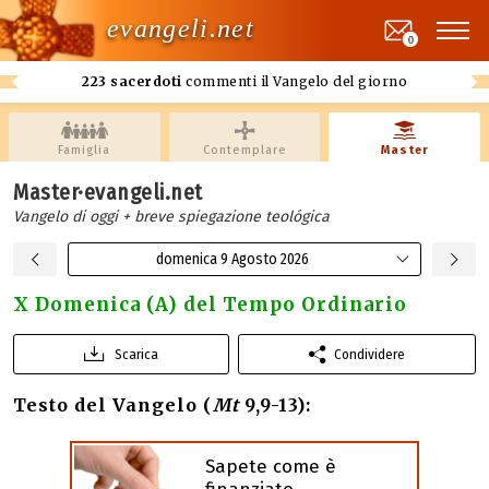
evangeli.net
0
223 sacerdoti
commenti il Vangelo del giorno
Famiglia
Contemplare
Master
Master·evangeli.net
Vangelo di oggi + breve spiegazione teológica
domenica 9 Agosto 2026
X Domenica (A) del Tempo Ordinario
Scarica
Condividere
Testo del Vangelo (
Mt
9,9-13):
Sapete come è