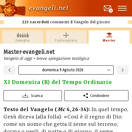
evangeli.net
0
223 sacerdoti
commenti il Vangelo del giorno
Famiglia
Contemplare
Master
Master·evangeli.net
Vangelo di oggi + breve spiegazione teológica
domenica 9 Agosto 2026
XI Domenica (B) del Tempo Ordinario
Scarica
Condividere
Testo del Vangelo (
Mc
4,26-34):
In quel tempo,
Gesù diceva [alla folla]: «Così è il regno di Dio:
come un uomo che getta il seme sul terreno;
dorma o vegli, di notte o di giorno, il seme