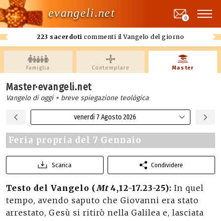
evangeli.net
0
223 sacerdoti
commenti il Vangelo del giorno
Famiglia
Contemplare
Master
Master·evangeli.net
Vangelo di oggi + breve spiegazione teológica
venerdì 7 Agosto 2026
Feria propria del 7 Gennaio
Scarica
Condividere
Testo del Vangelo (
Mt
4,12-17.23-25):
In quel
tempo, avendo saputo che Giovanni era stato
arrestato, Gesù si ritirò nella Galilea e, lasciata