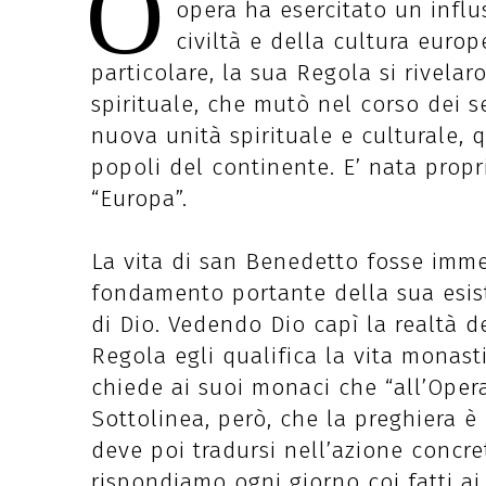
O
opera ha esercitato un infl
civiltà e della cultura europ
particolare, la sua Regola si rivela
spirituale, che mutò nel corso dei s
nuova unità spirituale e culturale, 
popoli del continente. E’ nata propr
“Europa”.
La vita di san Benedetto fosse imme
fondamento portante della sua esis
di Dio. Vedendo Dio capì la realtà d
Regola egli qualifica la vita monast
chiede ai suoi monaci che “all’Oper
Sottolinea, però, che la preghiera è
deve poi tradursi nell’azione concre
rispondiamo ogni giorno coi fatti ai