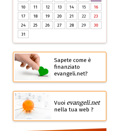
10
11
12
13
14
15
16
17
18
19
20
21
22
23
24
25
26
27
28
29
30
31
Sapete come è
finanziato
evangeli.net?
evangeli.net
Vuoi
nella tua web ?