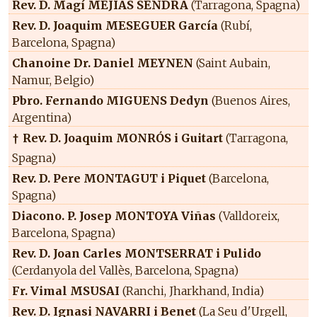
Rev. D. Magí MEJÍAS SENDRA
(Tarragona, Spagna)
Rev. D. Joaquim MESEGUER García
(Rubí,
Barcelona, Spagna)
Chanoine Dr. Daniel MEYNEN
(Saint Aubain,
Namur, Belgio)
Pbro. Fernando MIGUENS Dedyn
(Buenos Aires,
Argentina)
Rev. D. Joaquim MONRÓS i Guitart
(Tarragona,
†
Spagna)
Rev. D. Pere MONTAGUT i Piquet
(Barcelona,
Spagna)
Diacono. P. Josep MONTOYA Viñas
(Valldoreix,
Barcelona, Spagna)
Rev. D. Joan Carles MONTSERRAT i Pulido
(Cerdanyola del Vallès, Barcelona, Spagna)
Fr. Vimal MSUSAI
(Ranchi, Jharkhand, India)
Rev. D. Ignasi NAVARRI i Benet
(La Seu d'Urgell,