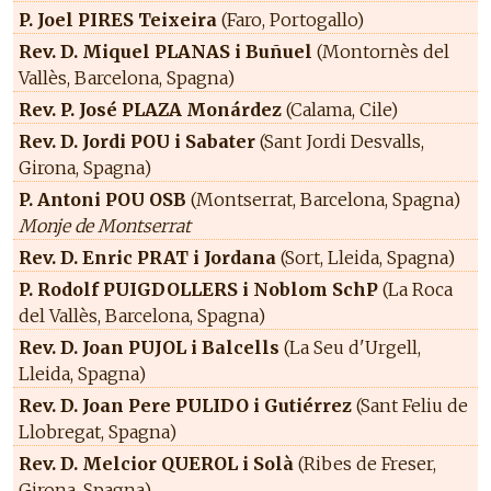
P. Joel PIRES Teixeira
(Faro, Portogallo)
Rev. D. Miquel PLANAS i Buñuel
(Montornès del
Vallès, Barcelona, Spagna)
Rev. P. José PLAZA Monárdez
(Calama, Cile)
Rev. D. Jordi POU i Sabater
(Sant Jordi Desvalls,
Girona, Spagna)
P. Antoni POU OSB
(Montserrat, Barcelona, Spagna)
Monje de Montserrat
Rev. D. Enric PRAT i Jordana
(Sort, Lleida, Spagna)
P. Rodolf PUIGDOLLERS i Noblom SchP
(La Roca
del Vallès, Barcelona, Spagna)
Rev. D. Joan PUJOL i Balcells
(La Seu d'Urgell,
Lleida, Spagna)
Rev. D. Joan Pere PULIDO i Gutiérrez
(Sant Feliu de
Llobregat, Spagna)
Rev. D. Melcior QUEROL i Solà
(Ribes de Freser,
Girona, Spagna)