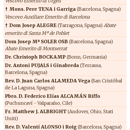
Vescovo Emerito di Urgell
Mons. Pere TENA i Garriga
(Barcelona, Spagna)
†
Vescovo Auxiliare Emerito di Barcelona
Dom Josep ALEGRE
(Tarragona, Spagna)
Abate
†
emerito di Santa Mª de Poblet
Dom Josep Mª SOLER OSB
(Barcelona, Spagna)
Abate Emerito di Montserrat
Dr. Christoph BOCKAMP
(Bonn, Germania)
Dr. Antoni PUJALS i Ginabreda
(Terrassa,
Barcelona, Spagna)
Rev. D. Juan Carlos ALAMEDA Vega
(San Cristóbal
de La Laguna, Spagna)
Pbro. D. Federico Elías ALCAMÁN Riffo
(Puchuncaví - Valparaíso, Cile)
Fr. Matthew J. ALBRIGHT
(Andover, Ohio, Stati
Uniti)
Rev. D. Valentí ALONSO i Roig
(Barcelona, Spagna)