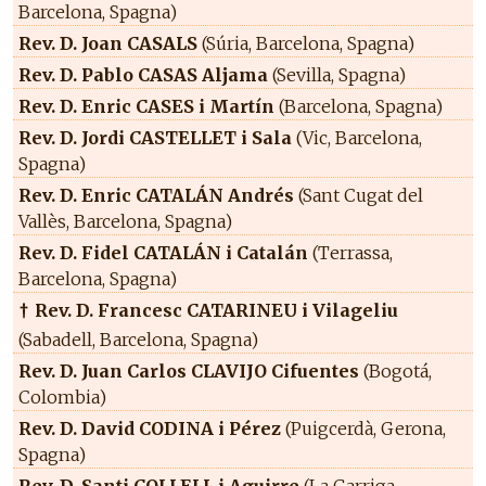
Barcelona, Spagna)
Rev. D. Joan CASALS
(Súria, Barcelona, Spagna)
Rev. D. Pablo CASAS Aljama
(Sevilla, Spagna)
Rev. D. Enric CASES i Martín
(Barcelona, Spagna)
Rev. D. Jordi CASTELLET i Sala
(Vic, Barcelona,
Spagna)
Rev. D. Enric CATALÁN Andrés
(Sant Cugat del
Vallès, Barcelona, Spagna)
Rev. D. Fidel CATALÁN i Catalán
(Terrassa,
Barcelona, Spagna)
Rev. D. Francesc CATARINEU i Vilageliu
†
(Sabadell, Barcelona, Spagna)
Rev. D. Juan Carlos CLAVIJO Cifuentes
(Bogotá,
Colombia)
Rev. D. David CODINA i Pérez
(Puigcerdà, Gerona,
Spagna)
Rev. D. Santi COLLELL i Aguirre
(La Garriga,