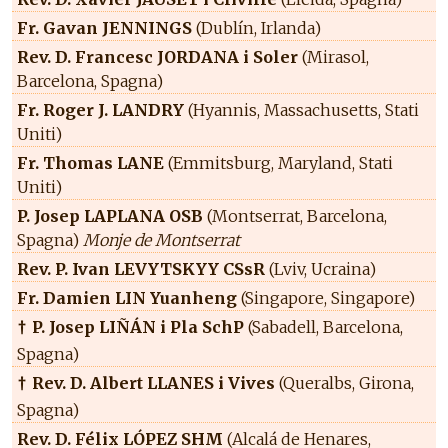
Fr. Gavan JENNINGS
(Dublín, Irlanda)
Rev. D. Francesc JORDANA i Soler
(Mirasol,
Barcelona, Spagna)
Fr. Roger J. LANDRY
(Hyannis, Massachusetts, Stati
Uniti)
Fr. Thomas LANE
(Emmitsburg, Maryland, Stati
Uniti)
P. Josep LAPLANA OSB
(Montserrat, Barcelona,
Spagna)
Monje de Montserrat
Rev. P. Ivan LEVYTSKYY CSsR
(Lviv, Ucraina)
Fr. Damien LIN Yuanheng
(Singapore, Singapore)
P. Josep LIÑÁN i Pla SchP
(Sabadell, Barcelona,
†
Spagna)
Rev. D. Albert LLANES i Vives
(Queralbs, Girona,
†
Spagna)
Rev. D. Félix LÓPEZ SHM
(Alcalá de Henares,