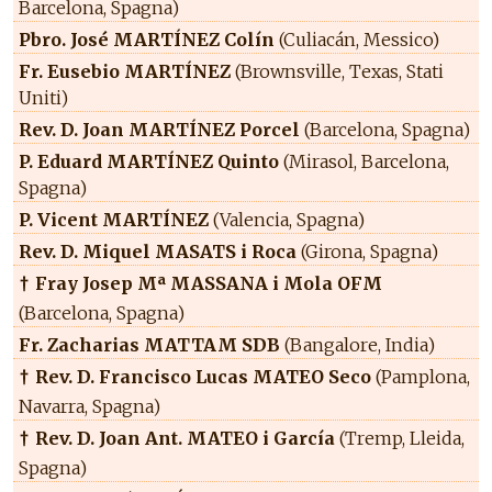
Barcelona, Spagna)
Pbro. José MARTÍNEZ Colín
(Culiacán, Messico)
Fr. Eusebio MARTÍNEZ
(Brownsville, Texas, Stati
Uniti)
Rev. D. Joan MARTÍNEZ Porcel
(Barcelona, Spagna)
P. Eduard MARTÍNEZ Quinto
(Mirasol, Barcelona,
Spagna)
P. Vicent MARTÍNEZ
(Valencia, Spagna)
Rev. D. Miquel MASATS i Roca
(Girona, Spagna)
Fray Josep Mª MASSANA i Mola OFM
†
(Barcelona, Spagna)
Fr. Zacharias MATTAM SDB
(Bangalore, India)
Rev. D. Francisco Lucas MATEO Seco
(Pamplona,
†
Navarra, Spagna)
Rev. D. Joan Ant. MATEO i García
(Tremp, Lleida,
†
Spagna)