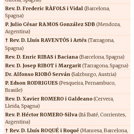
Rev. D. Frederic RÀFOLS i Vidal
(Barcelona,
Spagna)
P. Julio César RAMOS González SDB
(Mendoza,
Argentina)
Rev. D. Lluís RAVENTÓS i Artés
(Tarragona,
†
Spagna)
Rev. D. Enric RIBAS i Baciana
(Barcelona, Spagna)
Rev. D. Josep RIBOT i Margarit
(Tarragona, Spagna)
Dr. Alfonso RIOBÓ Serván
(Salzburgo, Austria)
P. Edson RODRIGUES
(Pesqueira, Pernambuco,
Brasile)
Rev. D. Xavier ROMERO i Galdeano
(Cervera,
Lleida, Spagna)
Rev. P. Héctor ROMERO-Silva
(Itá Ibaté, Corrientes,
Argentina)
Rev. D. Lluís ROQUÉ i Roqué
(Manresa, Barcelona,
†