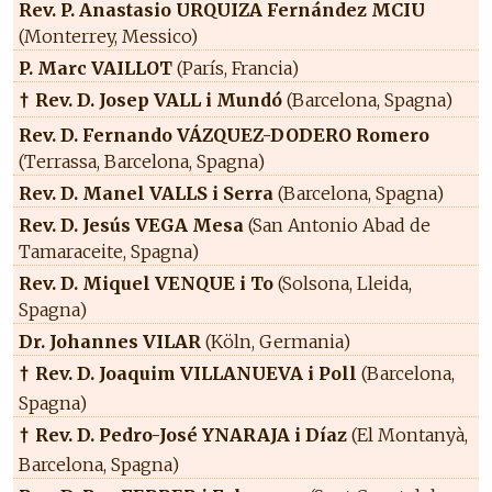
Rev. P. Anastasio URQUIZA Fernández MCIU
(Monterrey, Messico)
P. Marc VAILLOT
(París, Francia)
Rev. D. Josep VALL i Mundó
(Barcelona, Spagna)
†
Rev. D. Fernando VÁZQUEZ-DODERO Romero
(Terrassa, Barcelona, Spagna)
Rev. D. Manel VALLS i Serra
(Barcelona, Spagna)
Rev. D. Jesús VEGA Mesa
(San Antonio Abad de
Tamaraceite, Spagna)
Rev. D. Miquel VENQUE i To
(Solsona, Lleida,
Spagna)
Dr. Johannes VILAR
(Köln, Germania)
Rev. D. Joaquim VILLANUEVA i Poll
(Barcelona,
†
Spagna)
Rev. D. Pedro-José YNARAJA i Díaz
(El Montanyà,
†
Barcelona, Spagna)