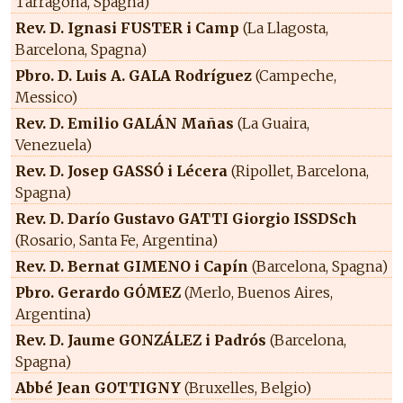
Tarragona, Spagna)
Rev. D. Ignasi FUSTER i Camp
(La Llagosta,
Barcelona, Spagna)
Pbro. D. Luis A. GALA Rodríguez
(Campeche,
Messico)
Rev. D. Emilio GALÁN Mañas
(La Guaira,
Venezuela)
Rev. D. Josep GASSÓ i Lécera
(Ripollet, Barcelona,
Spagna)
Rev. D. Darío Gustavo GATTI Giorgio ISSDSch
(Rosario, Santa Fe, Argentina)
Rev. D. Bernat GIMENO i Capín
(Barcelona, Spagna)
Pbro. Gerardo GÓMEZ
(Merlo, Buenos Aires,
Argentina)
Rev. D. Jaume GONZÁLEZ i Padrós
(Barcelona,
Spagna)
Abbé Jean GOTTIGNY
(Bruxelles, Belgio)