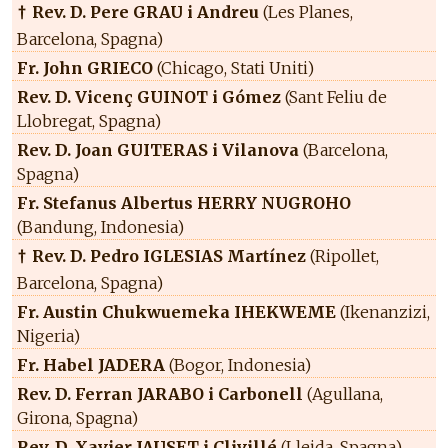
Rev. D. Pere GRAU i Andreu
(Les Planes,
†
Barcelona, Spagna)
Fr. John GRIECO
(Chicago, Stati Uniti)
Rev. D. Vicenç GUINOT i Gómez
(Sant Feliu de
Llobregat, Spagna)
Rev. D. Joan GUITERAS i Vilanova
(Barcelona,
Spagna)
Fr. Stefanus Albertus HERRY NUGROHO
(Bandung, Indonesia)
Rev. D. Pedro IGLESIAS Martínez
(Ripollet,
†
Barcelona, Spagna)
Fr. Austin Chukwuemeka IHEKWEME
(Ikenanzizi,
Nigeria)
Fr. Habel JADERA
(Bogor, Indonesia)
Rev. D. Ferran JARABO i Carbonell
(Agullana,
Girona, Spagna)
Rev. D. Xavier JAUSET i Clivillé
(Lleida, Spagna)