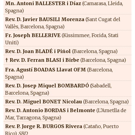
Mn. Antoni BALLESTER i Díaz
(Camarasa, Lleida,
Spagna)
Rev. D. Javier BAUSILI Morenza
(Sant Cugat del
Vallès, Barcelona, Spagna)
Fr. Joseph BELLERIVE
(Kissimmee, Forida, Stati
Uniti)
Rev. D. Joan BLADÉ i Piñol
(Barcelona, Spagna)
Rev. D. Ferran BLASI i Birbe
(Barcelona, Spagna)
†
Fra. Agustí BOADAS Llavat OFM
(Barcelona,
Spagna)
Rev. D. Josep Miquel BOMBARDÓ
(Sabadell,
Barcelona, Spagna)
Rev. D. Miguel BONET Nicolau
(Barcelona, Spagna)
Rev. D. Antonio BORDAS i Belmonte
(L’Ametlla de
Mar, Tarragona, Spagna)
Rev. P. Jorge R. BURGOS Rivera
(Cataño, Puerto
Rico)
SBD