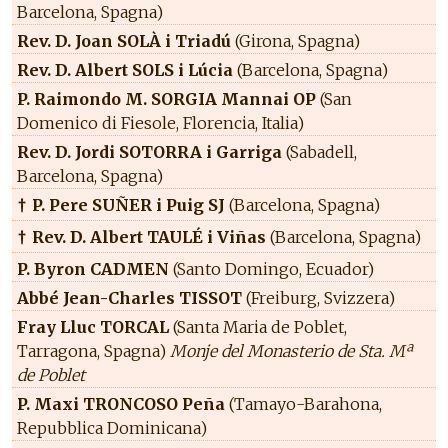
Barcelona, Spagna)
Rev. D. Joan SOLÀ i Triadú
(Girona, Spagna)
Rev. D. Albert SOLS i Lúcia
(Barcelona, Spagna)
P. Raimondo M. SORGIA Mannai OP
(San
Domenico di Fiesole, Florencia, Italia)
Rev. D. Jordi SOTORRA i Garriga
(Sabadell,
Barcelona, Spagna)
P. Pere SUÑER i Puig SJ
(Barcelona, Spagna)
†
Rev. D. Albert TAULÉ i Viñas
(Barcelona, Spagna)
†
P. Byron CADMEN
(Santo Domingo, Ecuador)
Abbé Jean-Charles TISSOT
(Freiburg, Svizzera)
Fray Lluc TORCAL
(Santa Maria de Poblet,
Tarragona, Spagna)
Monje del Monasterio de Sta. Mª
de Poblet
P. Maxi TRONCOSO Peña
(Tamayo-Barahona,
Repubblica Dominicana)