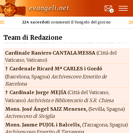
evangeli.net
0
224 sacerdoti
commenti il Vangelo del giorno
Team di Redazione
Cardinale Raniero CANTALAMESSA
(Città del
Vaticano, Vaticano)
Cardenale Ricard Mª CARLES i Gordó
†
(Barcelona, Spagna)
Archivescovo Emerito de
Barcelona
Cardinale Jorge MEJÍA
(Città del Vaticano,
†
Vaticano)
Archivista e Bibliotecario di S.R. Chiesa
Mons. José Ángel SAIZ Meneses,
(Sevilla, Spagna)
Arcivescovo di Siviglia
Mons. Jaume PUJOL i Balcells,
(Tarragona, Spagna)
Archivescovo Emerito di Tarragona