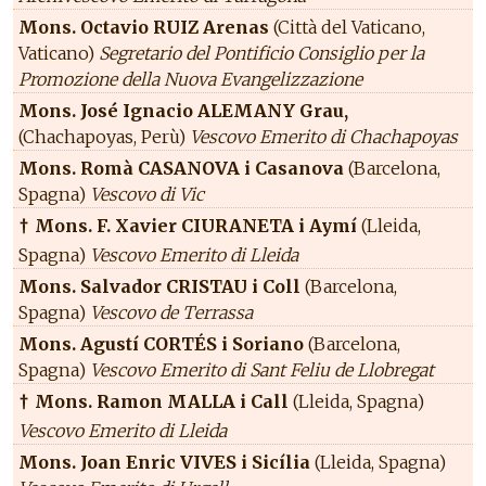
Mons. Octavio RUIZ Arenas
(Città del Vaticano,
Vaticano)
Segretario del Pontificio Consiglio per la
Promozione della Nuova Evangelizzazione
Mons. José Ignacio ALEMANY Grau,
(Chachapoyas, Perù)
Vescovo Emerito di Chachapoyas
Mons. Romà CASANOVA i Casanova
(Barcelona,
Spagna)
Vescovo di Vic
Mons. F. Xavier CIURANETA i Aymí
(Lleida,
†
Spagna)
Vescovo Emerito di Lleida
Mons. Salvador CRISTAU i Coll
(Barcelona,
Spagna)
Vescovo de Terrassa
Mons. Agustí CORTÉS i Soriano
(Barcelona,
Spagna)
Vescovo Emerito di Sant Feliu de Llobregat
Mons. Ramon MALLA i Call
(Lleida, Spagna)
†
Vescovo Emerito di Lleida
Mons. Joan Enric VIVES i Sicília
(Lleida, Spagna)