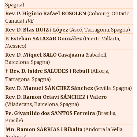
Spagna)
Rev. P. Higinio Rafael ROSOLEN
(Cobourg, Ontario,
Canada)
IVE
Rev. D. Blas RUIZ i López
(Ascó, Tarragona, Spagna)
P. Esteban SALAZAR González
(Puerto Vallarta,
Messico)
Rev. D. Miquel SALÓ Casajuana
(Sabadell,
Barcelona, Spagna)
Rev. D. Isidre SALUDES i Rebull
(Alforja,
†
Tarragona, Spagna)
Rev. D. Manuel SÁNCHEZ Sánchez
(Sevilla, Spagna)
Rev. D. Ramon Octavi SÁNCHEZ i Valero
(Viladecans, Barcelona, Spagna)
Pe. Givanildo dos SANTOS Ferreira
(Brasilia,
Brasile)
Mn. Ramon SÀRRIAS i Ribalta
(Andorra la Vella,
Andorra)