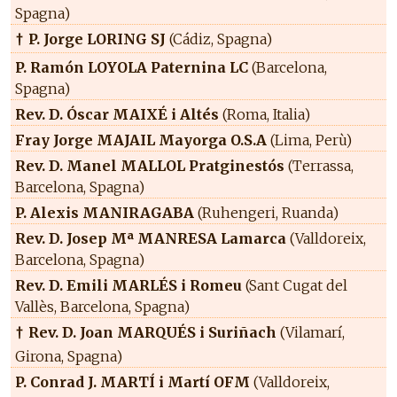
Spagna)
P. Jorge LORING SJ
(Cádiz, Spagna)
†
P. Ramón LOYOLA Paternina LC
(Barcelona,
Spagna)
Rev. D. Óscar MAIXÉ i Altés
(Roma, Italia)
Fray Jorge MAJAIL Mayorga O.S.A
(Lima, Perù)
Rev. D. Manel MALLOL Pratginestós
(Terrassa,
Barcelona, Spagna)
P. Alexis MANIRAGABA
(Ruhengeri, Ruanda)
Rev. D. Josep Mª MANRESA Lamarca
(Valldoreix,
Barcelona, Spagna)
Rev. D. Emili MARLÉS i Romeu
(Sant Cugat del
Vallès, Barcelona, Spagna)
Rev. D. Joan MARQUÉS i Suriñach
(Vilamarí,
†
Girona, Spagna)
P. Conrad J. MARTÍ i Martí OFM
(Valldoreix,