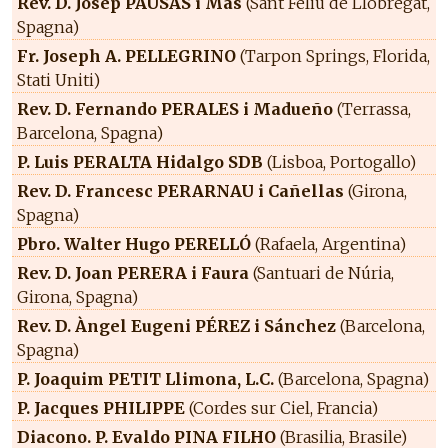
Rev. D. Josep PAUSAS i Mas
(Sant Feliu de Llobregat,
Spagna)
Fr. Joseph A. PELLEGRINO
(Tarpon Springs, Florida,
Stati Uniti)
Rev. D. Fernando PERALES i Madueño
(Terrassa,
Barcelona, Spagna)
P. Luis PERALTA Hidalgo SDB
(Lisboa, Portogallo)
Rev. D. Francesc PERARNAU i Cañellas
(Girona,
Spagna)
Pbro. Walter Hugo PERELLÓ
(Rafaela, Argentina)
Rev. D. Joan PERERA i Faura
(Santuari de Núria,
Girona, Spagna)
Rev. D. Àngel Eugeni PÉREZ i Sánchez
(Barcelona,
Spagna)
P. Joaquim PETIT Llimona, L.C.
(Barcelona, Spagna)
P. Jacques PHILIPPE
(Cordes sur Ciel, Francia)
Diacono. P. Evaldo PINA FILHO
(Brasilia, Brasile)