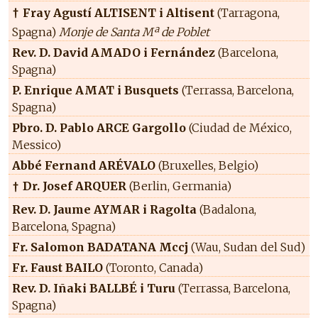
Fray Agustí ALTISENT i Altisent
(Tarragona,
†
Spagna)
Monje de Santa Mª de Poblet
Rev. D. David AMADO i Fernández
(Barcelona,
Spagna)
P. Enrique AMAT i Busquets
(Terrassa, Barcelona,
Spagna)
Pbro. D. Pablo ARCE Gargollo
(Ciudad de México,
Messico)
Abbé Fernand ARÉVALO
(Bruxelles, Belgio)
Dr. Josef ARQUER
(Berlin, Germania)
†
Rev. D. Jaume AYMAR i Ragolta
(Badalona,
Barcelona, Spagna)
Fr. Salomon BADATANA Mccj
(Wau, Sudan del Sud)
Fr. Faust BAILO
(Toronto, Canada)
Rev. D. Iñaki BALLBÉ i Turu
(Terrassa, Barcelona,
Spagna)