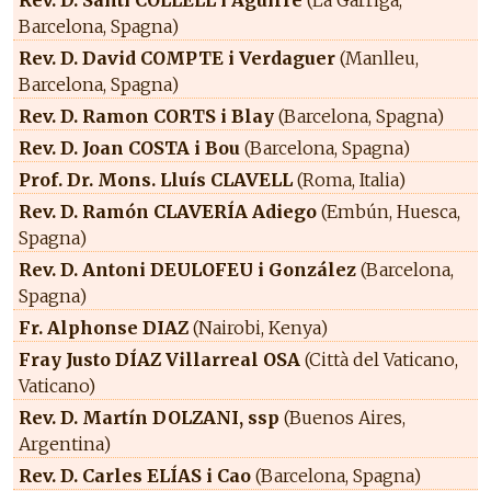
Barcelona, Spagna)
Rev. D. David COMPTE i Verdaguer
(Manlleu,
Barcelona, Spagna)
Rev. D. Ramon CORTS i Blay
(Barcelona, Spagna)
Rev. D. Joan COSTA i Bou
(Barcelona, Spagna)
Prof. Dr. Mons. Lluís CLAVELL
(Roma, Italia)
Rev. D. Ramón CLAVERÍA Adiego
(Embún, Huesca,
Spagna)
Rev. D. Antoni DEULOFEU i González
(Barcelona,
Spagna)
Fr. Alphonse DIAZ
(Nairobi, Kenya)
Fray Justo DÍAZ Villarreal OSA
(Città del Vaticano,
Vaticano)
Rev. D. Martín DOLZANI, ssp
(Buenos Aires,
Argentina)
Rev. D. Carles ELÍAS i Cao
(Barcelona, Spagna)