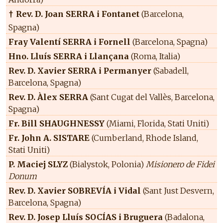
Rev. D. Joan SERRA i Fontanet
(Barcelona,
†
Spagna)
Fray Valentí SERRA i Fornell
(Barcelona, Spagna)
Hno. Lluís SERRA i Llançana
(Roma, Italia)
Rev. D. Xavier SERRA i Permanyer
(Sabadell,
Barcelona, Spagna)
Rev. D. Àlex SERRA
(Sant Cugat del Vallès, Barcelona,
Spagna)
Fr. Bill SHAUGHNESSY
(Miami, Florida, Stati Uniti)
Fr. John A. SISTARE
(Cumberland, Rhode Island,
Stati Uniti)
P. Maciej SLYZ
(Bialystok, Polonia)
Misionero de Fidei
Donum
Rev. D. Xavier SOBREVÍA i Vidal
(Sant Just Desvern,
Barcelona, Spagna)
Rev. D. Josep Lluís SOCÍAS i Bruguera
(Badalona,