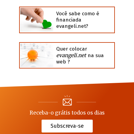
Você sabe como é
financiada
evangeli.net?
Quer colocar
evangeli.net
na sua
web ?
Receba-o grátis todos os dias
Subscreva-se