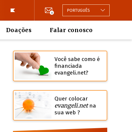
PORTUGUÊS
0
Doações
Falar conosco
Você sabe como é
financiada
evangeli.net?
Quer colocar
evangeli.net
na
sua web ?