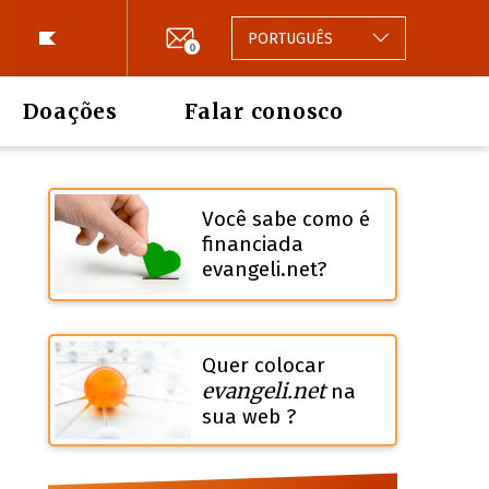
PORTUGUÊS
0
Doações
Falar conosco
Você sabe como é
financiada
evangeli.net?
Quer colocar
evangeli.net
na
sua web ?