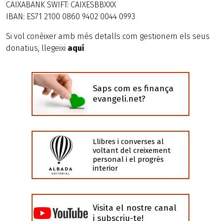
CAIXABANK SWIFT: CAIXESBBXXX
IBAN: ES71 2100 0860 9402 0044 0993
Si vol conèixer amb més detalls com gestionem els seus
donatius, llegeixi
aquí
Saps com es finança
evangeli.net?
Llibres i converses al
voltant del creixement
personal i el progrés
interior
Visita el nostre canal
i subscriu-te!