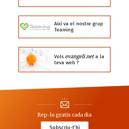
Així va el nostre grup
Teaming
evangeli.net
Vols
a la
teva web ?
Rep-lo gratis cada dia
Subscriu-t’hi