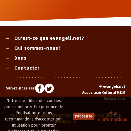
Qu'est-ce que evangeli.net?
Qui sommes-nous?
Dons
Contacter
©
evangeli.net
Suivez-nous sur:
Associació Cultural M&M
Euroeditors
Notre site utilise des cookies
pour améliorer l'expérience de
l'utilisateur et nous
Plus
Notice légale
|
Caractère privé
|
Politique de cookies
|
Se
J'accepte
recommandons d'accepter son
d'informations
désinscrire
utilisation pour profiter