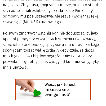
na Jezusa Chrystusa, spojrzał na morze, przez co stracił
siły i od tej chwili osłabło jego zaufanie do Pana i nogi
odmówiły mu posłuszeństwa. Ale Jezus «wyciągnął rękę i
chwycił go» (Mt 14,31) i uratował go.
Po swym zmartwychwstaniu Pan nie dopuszcza, by jego
Apostoł porążył się w wyrzutach sumienia i w rozpaczy, i
szlachetnie przebaczając przywraca mu ufność. Na kogo
spoglądam tocząc walkę życia? A kiedy czuję, że ciężar
moich grzechów i błędów pogrąża mnie i zatapia czy
pozwalam, by dobry Jezus wyciągnął ku mnie swoją rękę i
mnie uratował.
Wiesz, jak to jest
finansowane
evangeli.net?