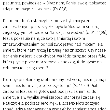
psalmistą powiedzieć: « Okaż nam, Panie, swoją łaskawość
i daj nam swoje zbawienie!» (Ps 85,8).
Dla mentalności starożytnej morze było miejscem
zamieszkanym przez siły zła, było królestwem śmierci,
zagrażającym człowiekowi. “krocząc po wodzie” (cf. Mt 14,25),
Jezus pokazuje nam, że swoją śmiercią i swoim
zmartwychwstaniem odnosi zwycięstwo nad mocami zła i
śmierci, które nam grożą i pragną nas zniszczyć. Czy nasze
istnienie nie jest jak ta chybotliwa łódź, targana przez fale,
która płynie przez morze życia z nadzieją, iż dopłynie do
celu posiadającego sens?
Piotr był przekonany, iż obdarzony jest wiarą niezmąconą i
siłami niezłomnymi, ale “zaczął tonąć” (Mt 14,30); Piotr
zapewnił Jezusa, że gotów jest podążać za nim aż do
śmierci, ale w wyniku swej słabości stchórzył i zaparł się
Nauczyciela podczas Jego Męki. Dlaczego Piotr zaczyna
tonąć ledwie stanąwszy na wodzie? Bo zamiast spoglądać