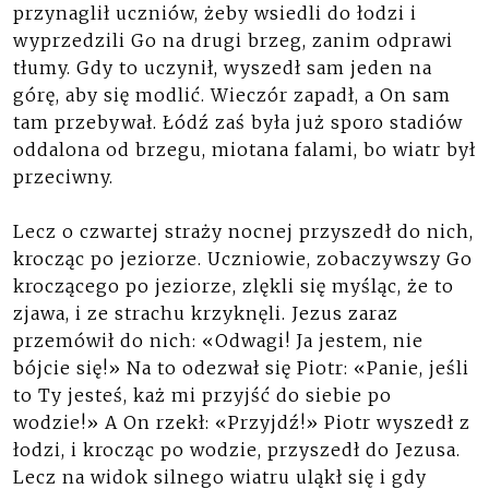
przynaglił uczniów, żeby wsiedli do łodzi i
wyprzedzili Go na drugi brzeg, zanim odprawi
tłumy. Gdy to uczynił, wyszedł sam jeden na
górę, aby się modlić. Wieczór zapadł, a On sam
tam przebywał. Łódź zaś była już sporo stadiów
oddalona od brzegu, miotana falami, bo wiatr był
przeciwny.
Lecz o czwartej straży nocnej przyszedł do nich,
krocząc po jeziorze. Uczniowie, zobaczywszy Go
kroczącego po jeziorze, zlękli się myśląc, że to
zjawa, i ze strachu krzyknęli. Jezus zaraz
przemówił do nich: «Odwagi! Ja jestem, nie
bójcie się!» Na to odezwał się Piotr: «Panie, jeśli
to Ty jesteś, każ mi przyjść do siebie po
wodzie!» A On rzekł: «Przyjdź!» Piotr wyszedł z
łodzi, i krocząc po wodzie, przyszedł do Jezusa.
Lecz na widok silnego wiatru uląkł się i gdy