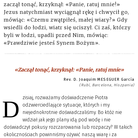
zaczął tonąć, krzyknął: «Panie, ratuj mnie!»
Jezus natychmiast wyciągnął rękę i chwycił go,
mówiąc: «Czemu zwątpiłeś, małej wiary?» Gdy
wsiedli do łodzi, wiatr się uciszył. Ci zaś, którzy
byli w łodzi, upadli przed Nim, mówiąc:
«Prawdziwie jesteś Synem Bożym».
«Zaczął tonąć, krzyknął: «Panie, ratuj mnie»
Rev. D. Joaquim MESEGUER García
(Rubí, Barcelona, Hiszpania)
zisiaj, rozważamy doświadczenie Piotra
D
odzwierciedlające sytuacje, których i my
niejednokrotnie doświadczaliśmy. Bo któż nie
widział jak jego plany idą pod wodę i nie
doświadczył pokusy rozczarowania lub rozpaczy? W takich
okolicznościach powinniśmy ożywić naszą wiarę i za