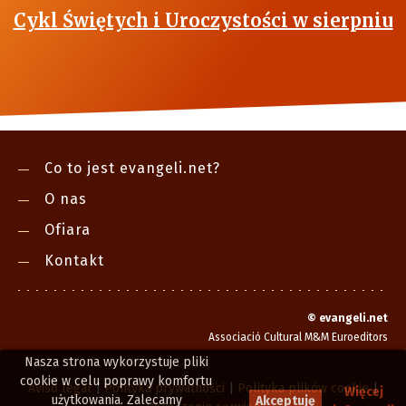
Cykl Świętych i Uroczystości w sierpniu
Co to jest evangeli.net?
O nas
Ofiara
Kontakt
©
evangeli.net
Associació Cultural M&M Euroeditors
Nasza strona wykorzystuje pliki
cookie w celu poprawy komfortu
Aviso legal
|
Polityka prywatności
|
Polityka plików cookie
|
Więcej
użytkowania. Zalecamy
Akceptuję