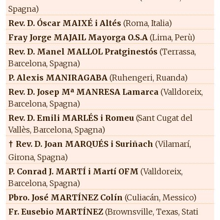
Spagna)
Rev. D. Óscar MAIXÉ i Altés
(Roma, Italia)
Fray Jorge MAJAIL Mayorga O.S.A
(Lima, Perù)
Rev. D. Manel MALLOL Pratginestós
(Terrassa,
Barcelona, Spagna)
P. Alexis MANIRAGABA
(Ruhengeri, Ruanda)
Rev. D. Josep Mª MANRESA Lamarca
(Valldoreix,
Barcelona, Spagna)
Rev. D. Emili MARLÉS i Romeu
(Sant Cugat del
Vallès, Barcelona, Spagna)
Rev. D. Joan MARQUÉS i Suriñach
(Vilamarí,
†
Girona, Spagna)
P. Conrad J. MARTÍ i Martí OFM
(Valldoreix,
Barcelona, Spagna)
Pbro. José MARTÍNEZ Colín
(Culiacán, Messico)
Fr. Eusebio MARTÍNEZ
(Brownsville, Texas, Stati