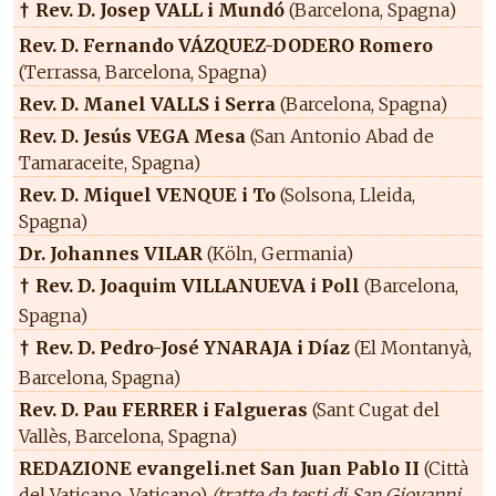
Rev. D. Josep VALL i Mundó
(Barcelona, Spagna)
†
Rev. D. Fernando VÁZQUEZ-DODERO Romero
(Terrassa, Barcelona, Spagna)
Rev. D. Manel VALLS i Serra
(Barcelona, Spagna)
Rev. D. Jesús VEGA Mesa
(San Antonio Abad de
Tamaraceite, Spagna)
Rev. D. Miquel VENQUE i To
(Solsona, Lleida,
Spagna)
Dr. Johannes VILAR
(Köln, Germania)
Rev. D. Joaquim VILLANUEVA i Poll
(Barcelona,
†
Spagna)
Rev. D. Pedro-José YNARAJA i Díaz
(El Montanyà,
†
Barcelona, Spagna)
Rev. D. Pau FERRER i Falgueras
(Sant Cugat del
Vallès, Barcelona, Spagna)
REDAZIONE evangeli.net San Juan Pablo II
(Città
del Vaticano, Vaticano)
(tratte da testi di San Giovanni