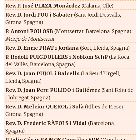
Rev. P. José PLAZA Monárdez
(Calama, Cile)
Rev. D. Jordi POU i Sabater
(Sant Jordi Desvalls,
Girona, Spagna)
P. Antoni POU OSB
(Montserrat, Barcelona, Spagna)
Monje de Montserrat
Rev. D. Enric PRAT i Jordana
(Sort, Lleida, Spagna)
P. Rodolf PUIGDOLLERS i Noblom SchP
(La Roca
del Vallès, Barcelona, Spagna)
Rev. D. Joan PUJOL i Balcells
(La Seu d'Urgell,
Lleida, Spagna)
Rev. D. Joan Pere PULIDO i Gutiérrez
(Sant Feliu de
Llobregat, Spagna)
Rev. D. Melcior QUEROL i Solà
(Ribes de Freser,
Girona, Spagna)
Rev. D. Frederic RÀFOLS i Vidal
(Barcelona,
Spagna)
P. Julio César RAMOS González SDB
(Mendoza,