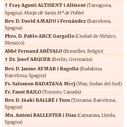
Fray Agustí ALTISENT i Altisent
(Tarragona,
†
Spagna)
Monje de Santa Mª de Poblet
Rev. D. David AMADO i Fernández
(Barcelona,
Spagna)
Pbro. D. Pablo ARCE Gargollo
(Ciudad de México,
Messico)
Abbé Fernand ARÉVALO
(Bruxelles, Belgio)
Dr. Josef ARQUER
(Berlin, Germania)
†
Rev. D. Jaume AYMAR i Ragolta
(Badalona,
Barcelona, Spagna)
Fr. Salomon BADATANA Mccj
(Wau, Sudan del Sud)
Fr. Faust BAILO
(Toronto, Canada)
Rev. D. Iñaki BALLBÉ i Turu
(Terrassa, Barcelona,
Spagna)
Mn. Antoni BALLESTER i Díaz
(Camarasa, Lleida,
Spagna)