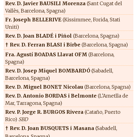
Rev. D. Javier BAUSILI Morenza
(Sant Cugat del
Vallès, Barcelona, Spagna)
Fr. Joseph BELLERIVE
(Kissimmee, Forida, Stati
Uniti)
Rev. D. Joan BLADÉ i Piñol
(Barcelona, Spagna)
Rev. D. Ferran BLASI i Birbe
(Barcelona, Spagna)
†
Fra. Agustí BOADAS Llavat OFM
(Barcelona,
Spagna)
Rev. D. Josep Miquel BOMBARDÓ
(Sabadell,
Barcelona, Spagna)
Rev. D. Miguel BONET Nicolau
(Barcelona, Spagna)
Rev. D. Antonio BORDAS i Belmonte
(L’Ametlla de
Mar, Tarragona, Spagna)
Rev. P. Jorge R. BURGOS Rivera
(Cataño, Puerto
Rico)
SBD
Rev. D. Joan BUSQUETS i Masana
(Sabadell,
†
Barcelona, Spagna)