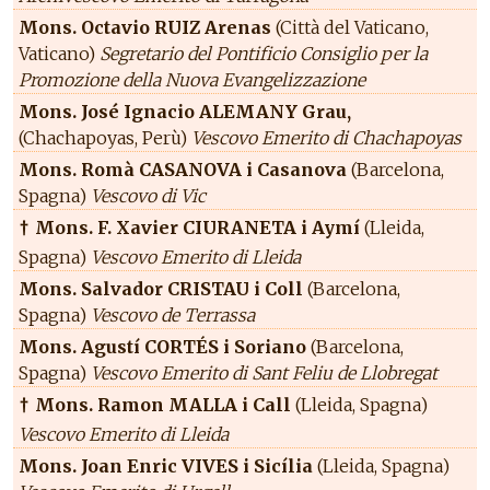
Mons. Octavio RUIZ Arenas
(Città del Vaticano,
Vaticano)
Segretario del Pontificio Consiglio per la
Promozione della Nuova Evangelizzazione
Mons. José Ignacio ALEMANY Grau,
(Chachapoyas, Perù)
Vescovo Emerito di Chachapoyas
Mons. Romà CASANOVA i Casanova
(Barcelona,
Spagna)
Vescovo di Vic
Mons. F. Xavier CIURANETA i Aymí
(Lleida,
†
Spagna)
Vescovo Emerito di Lleida
Mons. Salvador CRISTAU i Coll
(Barcelona,
Spagna)
Vescovo de Terrassa
Mons. Agustí CORTÉS i Soriano
(Barcelona,
Spagna)
Vescovo Emerito di Sant Feliu de Llobregat
Mons. Ramon MALLA i Call
(Lleida, Spagna)
†
Vescovo Emerito di Lleida
Mons. Joan Enric VIVES i Sicília
(Lleida, Spagna)