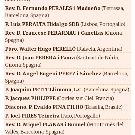
Rev. D. Fernando PERALES i Madueño
(Terrassa,
Barcelona, Spagna)
P. Luis PERALTA Hidalgo SDB
(Lisboa, Portogallo)
Rev. D. Francesc PERARNAU i Cañellas
(Girona,
Spagna)
Pbro. Walter Hugo PERELLÓ
(Rafaela, Argentina)
Rev. D. Joan PERERA i Faura
(Santuari de Núria,
Girona, Spagna)
Rev. D. Àngel Eugeni PÉREZ i Sánchez
(Barcelona,
Spagna)
P. Joaquim PETIT Llimona, L.C.
(Barcelona, Spagna)
P. Jacques PHILIPPE
(Cordes sur Ciel, Francia)
Diacono. P. Evaldo PINA FILHO
(Brasilia, Brasile)
P. Joel PIRES Teixeira
(Faro, Portogallo)
Rev. D. Miquel PLANAS i Buñuel
(Montornès del
Vallès, Barcelona, Spagna)