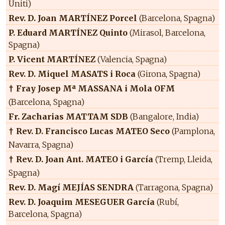
Uniti)
Rev. D. Joan MARTÍNEZ Porcel
(Barcelona, Spagna)
P. Eduard MARTÍNEZ Quinto
(Mirasol, Barcelona,
Spagna)
P. Vicent MARTÍNEZ
(Valencia, Spagna)
Rev. D. Miquel MASATS i Roca
(Girona, Spagna)
Fray Josep Mª MASSANA i Mola OFM
†
(Barcelona, Spagna)
Fr. Zacharias MATTAM SDB
(Bangalore, India)
Rev. D. Francisco Lucas MATEO Seco
(Pamplona,
†
Navarra, Spagna)
Rev. D. Joan Ant. MATEO i García
(Tremp, Lleida,
†
Spagna)
Rev. D. Magí MEJÍAS SENDRA
(Tarragona, Spagna)
Rev. D. Joaquim MESEGUER García
(Rubí,
Barcelona, Spagna)