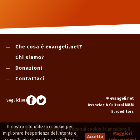
Che cosa è evangeli.net?
Chi siamo?
Donazioni
Contattaci
©
evangeli.net
Seguici su:
Associació Cultural M&M
Euroeditors
Il nostro sito utilizza i cookie per
Avviso legale
|
Privacità
|
Politica sui cookie
|
Cancellare il
migliorare l'esperienza dell'utente e
Maggiori
servizio
Accetto
consigliamo di accettarne l'utilizzo