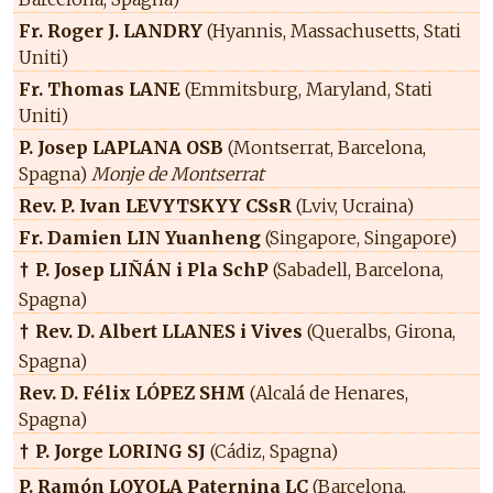
Fr. Roger J. LANDRY
(Hyannis, Massachusetts, Stati
Uniti)
Fr. Thomas LANE
(Emmitsburg, Maryland, Stati
Uniti)
P. Josep LAPLANA OSB
(Montserrat, Barcelona,
Spagna)
Monje de Montserrat
Rev. P. Ivan LEVYTSKYY CSsR
(Lviv, Ucraina)
Fr. Damien LIN Yuanheng
(Singapore, Singapore)
P. Josep LIÑÁN i Pla SchP
(Sabadell, Barcelona,
†
Spagna)
Rev. D. Albert LLANES i Vives
(Queralbs, Girona,
†
Spagna)
Rev. D. Félix LÓPEZ SHM
(Alcalá de Henares,
Spagna)
P. Jorge LORING SJ
(Cádiz, Spagna)
†
P. Ramón LOYOLA Paternina LC
(Barcelona,