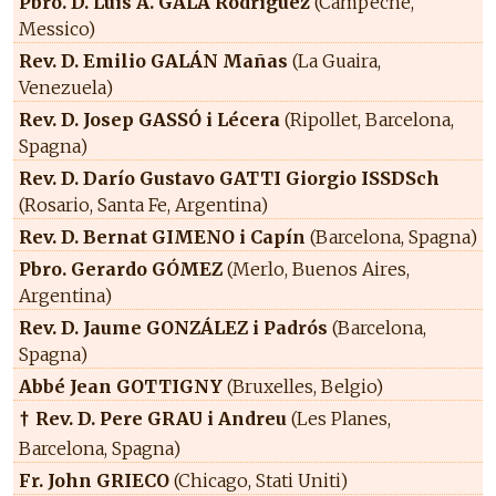
Pbro. D. Luis A. GALA Rodríguez
(Campeche,
Messico)
Rev. D. Emilio GALÁN Mañas
(La Guaira,
Venezuela)
Rev. D. Josep GASSÓ i Lécera
(Ripollet, Barcelona,
Spagna)
Rev. D. Darío Gustavo GATTI Giorgio ISSDSch
(Rosario, Santa Fe, Argentina)
Rev. D. Bernat GIMENO i Capín
(Barcelona, Spagna)
Pbro. Gerardo GÓMEZ
(Merlo, Buenos Aires,
Argentina)
Rev. D. Jaume GONZÁLEZ i Padrós
(Barcelona,
Spagna)
Abbé Jean GOTTIGNY
(Bruxelles, Belgio)
Rev. D. Pere GRAU i Andreu
(Les Planes,
†
Barcelona, Spagna)
Fr. John GRIECO
(Chicago, Stati Uniti)