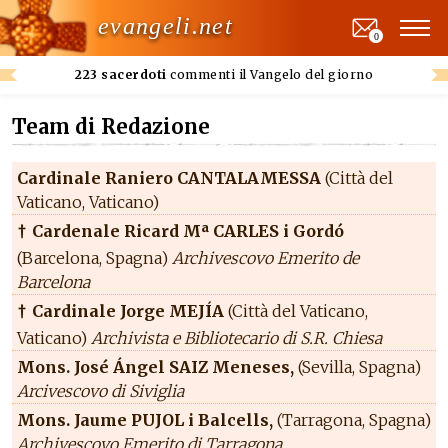
evangeli.net
0
223 sacerdoti
commenti il Vangelo del giorno
Team di Redazione
Cardinale Raniero CANTALAMESSA
(Città del
Vaticano, Vaticano)
Cardenale Ricard Mª CARLES i Gordó
†
(Barcelona, Spagna)
Archivescovo Emerito de
Barcelona
Cardinale Jorge MEJÍA
(Città del Vaticano,
†
Vaticano)
Archivista e Bibliotecario di S.R. Chiesa
Mons. José Ángel SAIZ Meneses,
(Sevilla, Spagna)
Arcivescovo di Siviglia
Mons. Jaume PUJOL i Balcells,
(Tarragona, Spagna)
Archivescovo Emerito di Tarragona