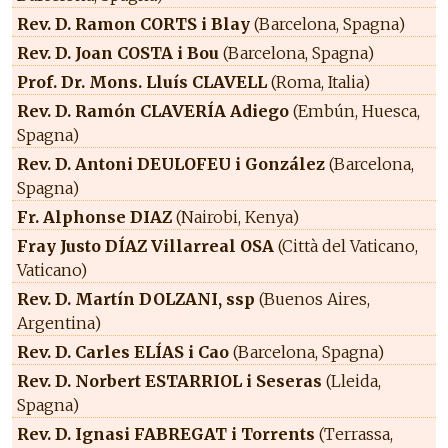
Rev. D. Ramon CORTS i Blay
(Barcelona, Spagna)
Rev. D. Joan COSTA i Bou
(Barcelona, Spagna)
Prof. Dr. Mons. Lluís CLAVELL
(Roma, Italia)
Rev. D. Ramón CLAVERÍA Adiego
(Embún, Huesca,
Spagna)
Rev. D. Antoni DEULOFEU i González
(Barcelona,
Spagna)
Fr. Alphonse DIAZ
(Nairobi, Kenya)
Fray Justo DÍAZ Villarreal OSA
(Città del Vaticano,
Vaticano)
Rev. D. Martín DOLZANI, ssp
(Buenos Aires,
Argentina)
Rev. D. Carles ELÍAS i Cao
(Barcelona, Spagna)
Rev. D. Norbert ESTARRIOL i Seseras
(Lleida,
Spagna)
Rev. D. Ignasi FABREGAT i Torrents
(Terrassa,