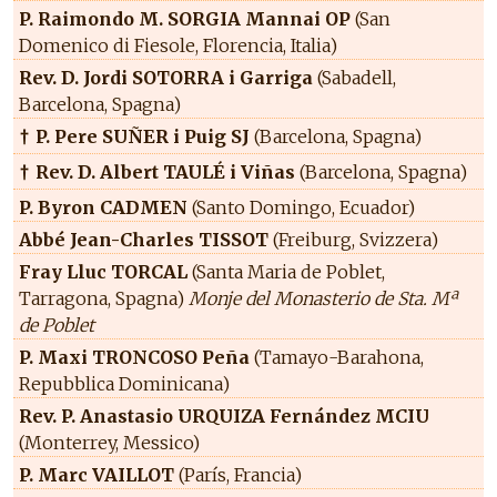
P. Raimondo M. SORGIA Mannai OP
(San
Domenico di Fiesole, Florencia, Italia)
Rev. D. Jordi SOTORRA i Garriga
(Sabadell,
Barcelona, Spagna)
P. Pere SUÑER i Puig SJ
(Barcelona, Spagna)
†
Rev. D. Albert TAULÉ i Viñas
(Barcelona, Spagna)
†
P. Byron CADMEN
(Santo Domingo, Ecuador)
Abbé Jean-Charles TISSOT
(Freiburg, Svizzera)
Fray Lluc TORCAL
(Santa Maria de Poblet,
Tarragona, Spagna)
Monje del Monasterio de Sta. Mª
de Poblet
P. Maxi TRONCOSO Peña
(Tamayo-Barahona,
Repubblica Dominicana)
Rev. P. Anastasio URQUIZA Fernández MCIU
(Monterrey, Messico)
P. Marc VAILLOT
(París, Francia)