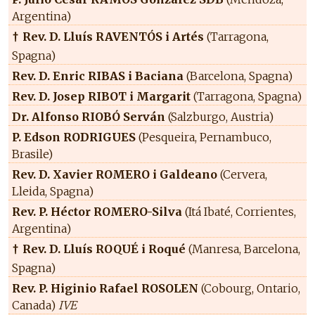
Argentina)
Rev. D. Lluís RAVENTÓS i Artés
(Tarragona,
†
Spagna)
Rev. D. Enric RIBAS i Baciana
(Barcelona, Spagna)
Rev. D. Josep RIBOT i Margarit
(Tarragona, Spagna)
Dr. Alfonso RIOBÓ Serván
(Salzburgo, Austria)
P. Edson RODRIGUES
(Pesqueira, Pernambuco,
Brasile)
Rev. D. Xavier ROMERO i Galdeano
(Cervera,
Lleida, Spagna)
Rev. P. Héctor ROMERO-Silva
(Itá Ibaté, Corrientes,
Argentina)
Rev. D. Lluís ROQUÉ i Roqué
(Manresa, Barcelona,
†
Spagna)
Rev. P. Higinio Rafael ROSOLEN
(Cobourg, Ontario,
Canada)
IVE