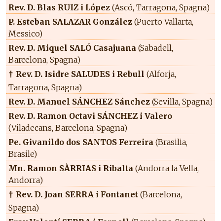
Rev. D. Blas RUIZ i López
(Ascó, Tarragona, Spagna)
P. Esteban SALAZAR González
(Puerto Vallarta,
Messico)
Rev. D. Miquel SALÓ Casajuana
(Sabadell,
Barcelona, Spagna)
Rev. D. Isidre SALUDES i Rebull
(Alforja,
†
Tarragona, Spagna)
Rev. D. Manuel SÁNCHEZ Sánchez
(Sevilla, Spagna)
Rev. D. Ramon Octavi SÁNCHEZ i Valero
(Viladecans, Barcelona, Spagna)
Pe. Givanildo dos SANTOS Ferreira
(Brasilia,
Brasile)
Mn. Ramon SÀRRIAS i Ribalta
(Andorra la Vella,
Andorra)
Rev. D. Joan SERRA i Fontanet
(Barcelona,
†
Spagna)