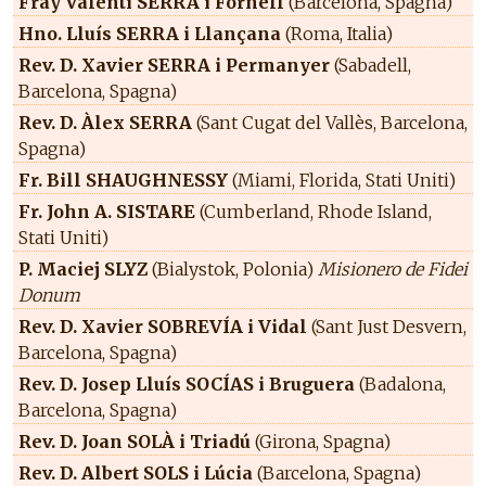
Fray Valentí SERRA i Fornell
(Barcelona, Spagna)
Hno. Lluís SERRA i Llançana
(Roma, Italia)
Rev. D. Xavier SERRA i Permanyer
(Sabadell,
Barcelona, Spagna)
Rev. D. Àlex SERRA
(Sant Cugat del Vallès, Barcelona,
Spagna)
Fr. Bill SHAUGHNESSY
(Miami, Florida, Stati Uniti)
Fr. John A. SISTARE
(Cumberland, Rhode Island,
Stati Uniti)
P. Maciej SLYZ
(Bialystok, Polonia)
Misionero de Fidei
Donum
Rev. D. Xavier SOBREVÍA i Vidal
(Sant Just Desvern,
Barcelona, Spagna)
Rev. D. Josep Lluís SOCÍAS i Bruguera
(Badalona,
Barcelona, Spagna)
Rev. D. Joan SOLÀ i Triadú
(Girona, Spagna)
Rev. D. Albert SOLS i Lúcia
(Barcelona, Spagna)