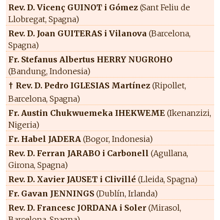
Rev. D. Vicenç GUINOT i Gómez
(Sant Feliu de
Llobregat, Spagna)
Rev. D. Joan GUITERAS i Vilanova
(Barcelona,
Spagna)
Fr. Stefanus Albertus HERRY NUGROHO
(Bandung, Indonesia)
Rev. D. Pedro IGLESIAS Martínez
(Ripollet,
†
Barcelona, Spagna)
Fr. Austin Chukwuemeka IHEKWEME
(Ikenanzizi,
Nigeria)
Fr. Habel JADERA
(Bogor, Indonesia)
Rev. D. Ferran JARABO i Carbonell
(Agullana,
Girona, Spagna)
Rev. D. Xavier JAUSET i Clivillé
(Lleida, Spagna)
Fr. Gavan JENNINGS
(Dublín, Irlanda)
Rev. D. Francesc JORDANA i Soler
(Mirasol,
Barcelona, Spagna)