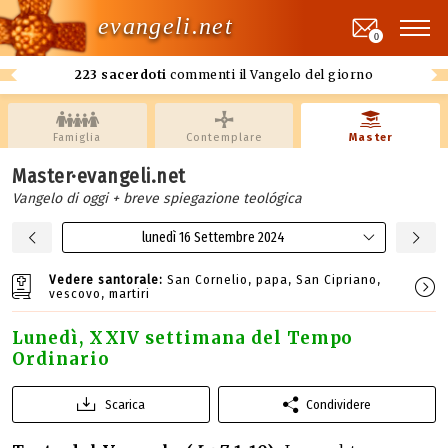
evangeli.net
0
223 sacerdoti
commenti il Vangelo del giorno
Famiglia
Contemplare
Master
Master·evangeli.net
Vangelo di oggi + breve spiegazione teológica
lunedì 16 Settembre 2024
Vedere santorale:
San Cornelio, papa, San Cipriano,
vescovo, martiri
Lunedì, XXIV settimana del Tempo
Ordinario
Scarica
Condividere