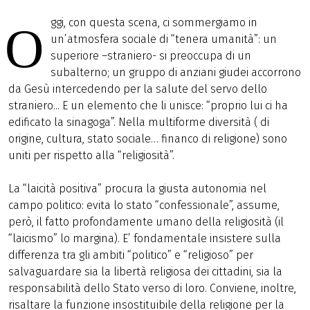
ggi, con questa scena, ci sommergiamo in
O
un’atmosfera sociale di “tenera umanità”: un
superiore –straniero- si preoccupa di un
subalterno; un gruppo di anziani giudei accorrono
da Gesù intercedendo per la salute del servo dello
straniero... E un elemento che li unisce: “proprio lui ci ha
edificato la sinagoga”. Nella multiforme diversità ( di
origine, cultura, stato sociale… financo di religione) sono
uniti per rispetto alla “religiosità”.
La “laicità positiva” procura la giusta autonomia nel
campo politico: evita lo stato “confessionale”, assume,
però, il fatto profondamente umano della religiosità (il
“laicismo” lo margina). E’ fondamentale insistere sulla
differenza tra gli ambiti “politico” e “religioso” per
salvaguardare sia la libertà religiosa dei cittadini, sia la
responsabilità dello Stato verso di loro. Conviene, inoltre,
risaltare la funzione insostituibile della religione per la