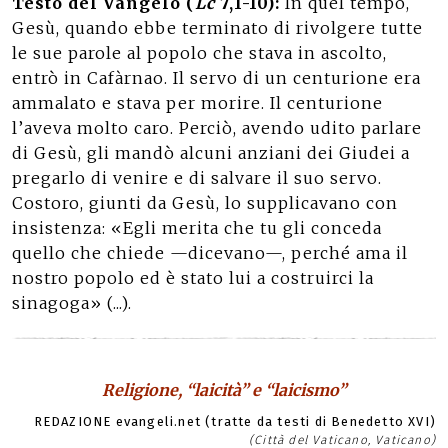
Testo del Vangelo (
Lc
7,1-10):
In quel tempo,
Gesù, quando ebbe terminato di rivolgere tutte
le sue parole al popolo che stava in ascolto,
entrò in Cafàrnao. Il servo di un centurione era
ammalato e stava per morire. Il centurione
l’aveva molto caro. Perciò, avendo udito parlare
di Gesù, gli mandò alcuni anziani dei Giudei a
pregarlo di venire e di salvare il suo servo.
Costoro, giunti da Gesù, lo supplicavano con
insistenza: «Egli merita che tu gli conceda
quello che chiede —dicevano—, perché ama il
nostro popolo ed è stato lui a costruirci la
sinagoga» (...).
Religione, “laicità” e “laicismo”
REDAZIONE evangeli.net (tratte da testi di Benedetto XVI)
(Città del Vaticano, Vaticano)