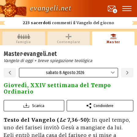
evangeli.net
0
223 sacerdoti
commenti il Vangelo del giorno
Famiglia
Contemplare
Master
Master·evangeli.net
Vangelo di oggi + breve spiegazione teológica
sabato 8 Agosto 2026
Giovedì, XXIV settimana del Tempo
Ordinario
Scarica
Condividere
Testo del Vangelo (
Lc
7,36-50):
In quel tempo,
uno dei farisei invitò Gesù a mangiare da lui.
Egli entrò nella casa del fariseo e si mise a