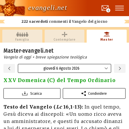
evangeli.net
0
222 sacerdoti
commenti il Vangelo del giorno
Famiglia
Contemplare
Master
Master·evangeli.net
Vangelo di oggi + breve spiegazione teológica
giovedì 6 Agosto 2026
XXV Domenica (C) del Tempo Ordinario
Scarica
Condividere
Testo del Vangelo (
Lc
16,1-13):
In quel tempo,
Gesù diceva ai discepoli: «Un uomo ricco aveva
un amministratore, e questi fu accusato dinanzi
a lui di sperperare i suoi averi. Lo chiamò e gli