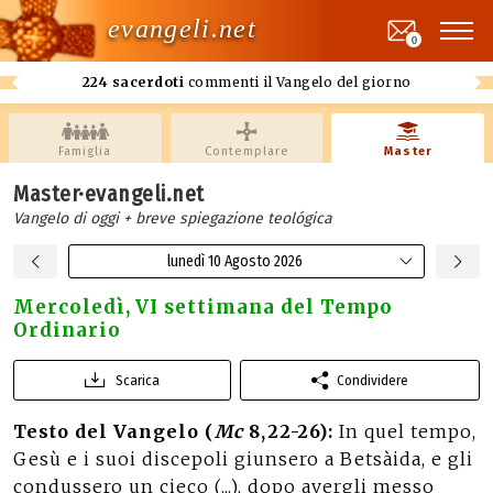
evangeli.net
0
224 sacerdoti
commenti il Vangelo del giorno
Famiglia
Contemplare
Master
Master·evangeli.net
Vangelo di oggi + breve spiegazione teológica
lunedì 10 Agosto 2026
Mercoledì, VI settimana del Tempo
Ordinario
Scarica
Condividere
Testo del Vangelo (
Mc
8,22-26):
In quel tempo,
Gesù e i suoi discepoli giunsero a Betsàida, e gli
condussero un cieco (...), dopo avergli messo