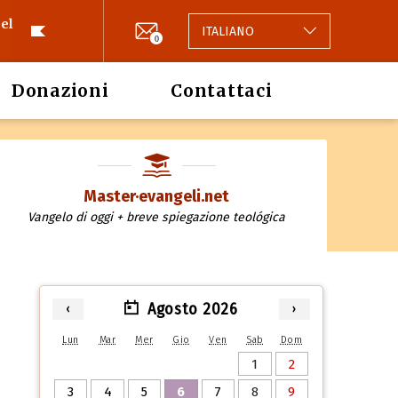
el
ITALIANO
0
Donazioni
Contattaci
Master·evangeli.net
Vangelo di oggi + breve spiegazione teológica
Agosto 2026
‹
›
Lun
Mar
Mer
Gio
Ven
Sab
Dom
1
2
3
4
5
6
7
8
9