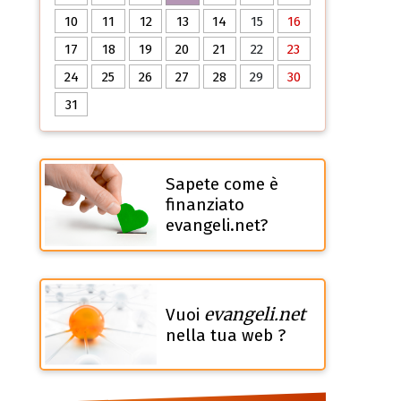
10
11
12
13
14
15
16
17
18
19
20
21
22
23
24
25
26
27
28
29
30
31
Sapete come è
finanziato
evangeli.net?
evangeli.net
Vuoi
nella tua web ?