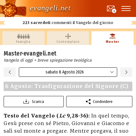
evangeli.net
0
223 sacerdoti
commenti il Vangelo del giorno
Famiglia
Contemplare
Master
Master·evangeli.net
Vangelo di oggi + breve spiegazione teológica
sabato 8 Agosto 2026
6 Agosto: Trasfigurazione del Signore (C)
Scarica
Condividere
Testo del Vangelo (
Lc
9,28-36):
In quel tempo,
Gesù prese con sé Pietro, Giovanni e Giacomo e
salì sul monte a pregare. Mentre pregava, il suo