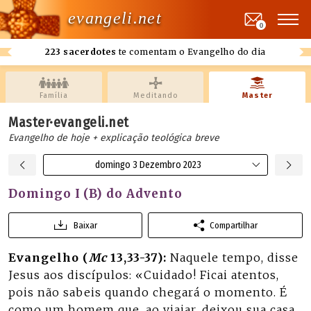
evangeli.net
0
223 sacerdotes
te comentam o Evangelho do dia
Família
Meditando
Master
Master·evangeli.net
Evangelho de hoje + explicação teológica breve
domingo 3 Dezembro 2023
Domingo I (B) do Advento
Baixar
Compartilhar
Evangelho (
Mc
13,33-37):
Naquele tempo, disse
Jesus aos discípulos: «Cuidado! Ficai atentos,
pois não sabeis quando chegará o momento. É
como um homem que, ao viajar, deixou sua casa