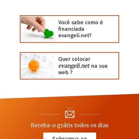
Você sabe como é
financiada
evangeli.net?
Quer colocar
evangeli.net
na sua
web ?
Receba-o grátis todos os dias