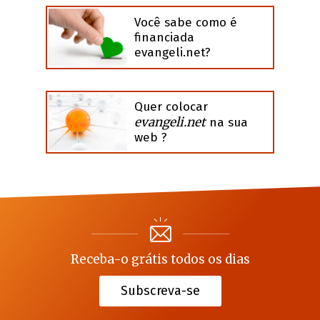
Você sabe como é
financiada
evangeli.net?
Quer colocar
evangeli.net
na sua
web ?
Receba-o grátis todos os dias
Subscreva-se