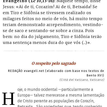
Evangelho (
Lc
10,13-16):
Naquele tempo, disse
Jesus: «Ai de ti, Corazim! Ai de ti, Betsaida! Se
em Tiro e Sidônia se tivessem realizado os
milagres feitos no meio de vós, há muito tempo
teriam demonstrado arrependimento, vestindo-
se de saco e sentando-se sobre a cinza. Pois
bem: no dia do julgamento, Tiro e Sidônia terão
uma sentença menos dura do que vós (...)».
O respeito pelo sagrado
REDAÇÃO evangeli.net (elaborado com base nos textos de
Bento XVI)
(Città del Vaticano, Vaticano)
oje, o mundo ocidental —particularmente a
H
Europa— talvez merecesse a mesma lamentação
de Cristo perante as populações de Corazín,
Betsaida… São sociedades que, tendo conhecido