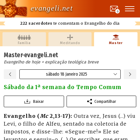
evangeli.net
0
222 sacerdotes
te comentam o Evangelho do dia
Família
Meditando
Master
Master·evangeli.net
Evangelho de hoje + explicação teológica breve
sábado 18 Janeiro 2025
Sábado da 1ª semana do Tempo Comum
Baixar
Compartilhar
Evangelho (
Mc
2,13-17):
Outra vez, Jesus (…) viu
Levi, o filho de Alfeu, sentado na coletoria de
impostos, e disse-lhe: «Segue-me!» Ele se
levantou e seguiu-o. (…) Os escribas, que eram