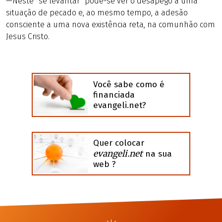
—Neste “se levantar” pode-se ver o desapego a uma
situação de pecado e, ao mesmo tempo, a adesão
consciente a uma nova existência reta, na comunhão com
Jesus Cristo.
Você sabe como é
financiada
evangeli.net?
Quer colocar
evangeli.net
na sua
web ?