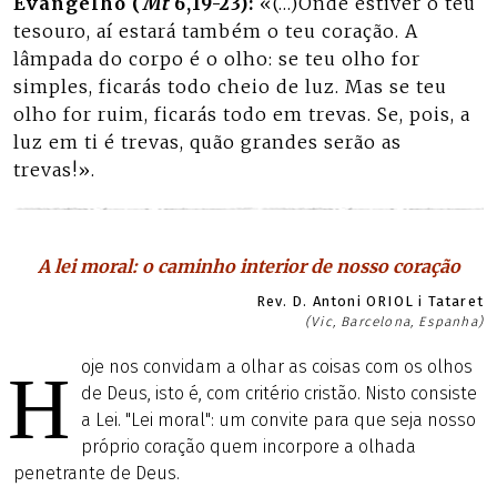
Evangelho (
Mt
6,19-23):
«(…)Onde estiver o teu
tesouro, aí estará também o teu coração. A
lâmpada do corpo é o olho: se teu olho for
simples, ficarás todo cheio de luz. Mas se teu
olho for ruim, ficarás todo em trevas. Se, pois, a
luz em ti é trevas, quão grandes serão as
trevas!».
A lei moral: o caminho interior de nosso coração
Rev. D. Antoni ORIOL i Tataret
(Vic, Barcelona, Espanha)
oje nos convidam a olhar as coisas com os olhos
H
de Deus, isto é, com critério cristão. Nisto consiste
a Lei. "Lei moral": um convite para que seja nosso
próprio coração quem incorpore a olhada
penetrante de Deus.