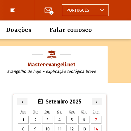
PORTUGUÊS
0
Doações
Falar conosco
Master·evangeli.net
Evangelho de hoje + explicação teológica breve
Setembro 2025
‹
›
Seg
Ter
Qua
Qui
Sex
Sáb
Dom
1
2
3
4
5
6
7
8
9
10
11
12
13
14