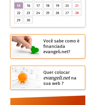
15
16
17
18
19
20
21
22
23
24
25
26
27
28
29
30
Você sabe como é
financiada
evangeli.net?
Quer colocar
evangeli.net
na
sua web ?