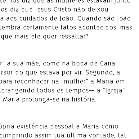
te nos diz que as mulheres estavam junto
os diz que Jesus Cristo não deixou
-a aos cuidados de João. Quando são João
lembra certamente fatos acontecidos, mas,
 que mais ele quer ressaltar?
er” a sua mãe, como na boda de Cana,
ursor do que estava por vir. Segundo, a
 para reconhecer na “mulher” a Maria em
abrangendo todos os tempos— à “Igreja”
 Maria prolonga-se na história.
ópria existência pessoal a Maria como
 cumprindo assim tua última vontade, tal