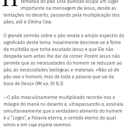
temática do pão. Esta questão ocupa um lugar
importante na mensagem de Jesus, desde as
tentações no deserto, passando pela multiplicação dos
pães, até à Última Ceia.
O grande sermão sobre o pão revela o amplo espectro do
significado deste tema. Inicialmente descreve-se a fome
da multidão que tinha escutado Jesus e que Ele não
despede sem antes lhe dar de comer. Porém Jesus não
permite que as necessidades do homem se reduzam ao
pão, às necessidades biológicas e materiais. «Não só de
pão vive o homem, mas de toda a palavra que sai da
boca de Deus» (Mt 4,4; Dt 8,3).
—O pão miraculosamente multiplicado recorda-nos o
milagre do maná no deserto e, ultrapassando-o, assinala
simultaneamente que o verdadeiro alimento do homem
é o “Logos”, a Palavra eterna, o sentido eterno do qual
vimos e em cuja espera vivemos.