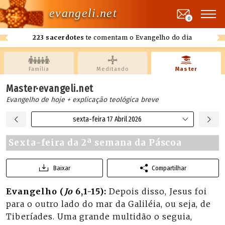
evangeli.net
0
223 sacerdotes
te comentam o Evangelho do dia
Família
Meditando
Master
Master·evangeli.net
Evangelho de hoje + explicação teológica breve
sexta-feira 17 Abril 2026
Sexta-feira da 2ª semana da Páscoa
Baixar
Compartilhar
Evangelho (
Jo
6,1-15):
Depois disso, Jesus foi
para o outro lado do mar da Galiléia, ou seja, de
Tiberíades. Uma grande multidão o seguia,