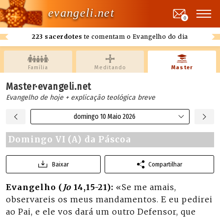
evangeli.net
0
223 sacerdotes
te comentam o Evangelho do dia
Família
Meditando
Master
Master·evangeli.net
Evangelho de hoje + explicação teológica breve
domingo 10 Maio 2026
Domingo VI (A) da Páscoa
Baixar
Compartilhar
Evangelho (
Jo
14,15-21):
«Se me amais,
observareis os meus mandamentos. E eu pedirei
ao Pai, e ele vos dará um outro Defensor, que