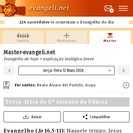
evangeli.net
0
224 sacerdotes
te comentam o Evangelho do dia
Família
Meditando
Master
Master·evangeli.net
Evangelho de hoje + explicação teológica breve
terça-feira 12 Maio 2026
Ver santos:
Beato Álvaro del Portillo, bispo
Terça-feira da 6ª semana da Páscoa
Baixar
Compartilhar
Evangelho (
Jo
16,5-11):
Naquele tempo, Jesus