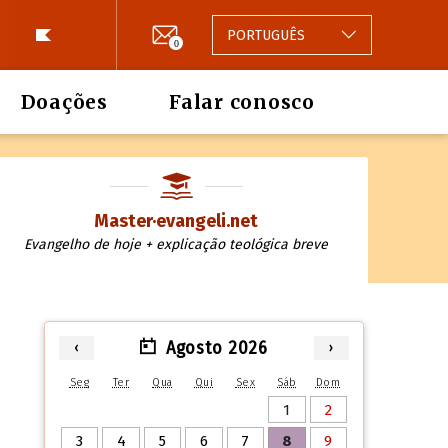
PORTUGUÊS
0
Doações
Falar conosco
Master·evangeli.net
Evangelho de hoje + explicação teológica breve
Agosto 2026
‹
›
Seg
Ter
Qua
Qui
Sex
Sáb
Dom
1
2
3
4
5
6
7
8
9