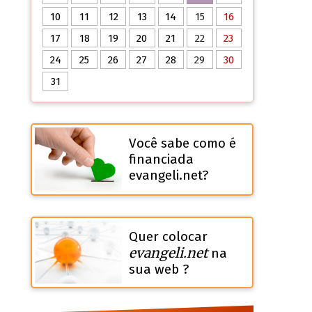
10
11
12
13
14
15
16
17
18
19
20
21
22
23
24
25
26
27
28
29
30
31
Você sabe como é
financiada
evangeli.net?
Quer colocar
evangeli.net
na
sua web ?