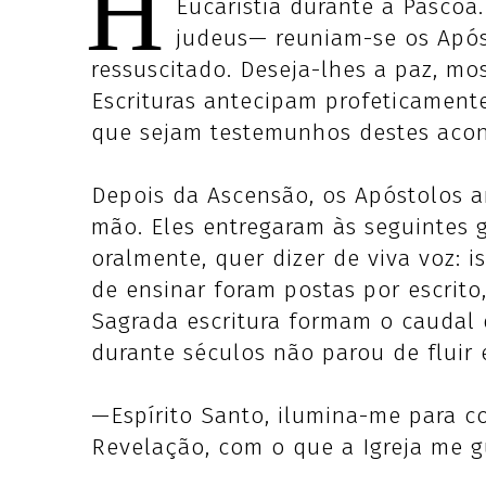
H
Eucaristia durante a Pásco
judeus— reuniam-se os Apóst
ressuscitado. Deseja-lhes a paz, mo
Escrituras antecipam profeticamente
que sejam testemunhos destes acon
Depois da Ascensão, os Apóstolos a
mão. Eles entregaram às seguintes 
oralmente, quer dizer de viva voz: i
de ensinar foram postas por escrit
Sagrada escritura formam o caudal 
durante séculos não parou de fluir 
—Espírito Santo, ilumina-me para 
Revelação, com o que a Igreja me g