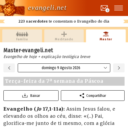
evangeli.net
0
223 sacerdotes
te comentam o Evangelho do dia
Família
Meditando
Master
Master·evangeli.net
Evangelho de hoje + explicação teológica breve
domingo 9 Agosto 2026
Terça-feira da 7ª semana da Páscoa
Baixar
Compartilhar
Evangelho (
Jo
17,1-11a):
Assim Jesus falou, e
elevando os olhos ao céu, disse: «(...) Pai,
glorifica-me junto de ti mesmo, com a glória