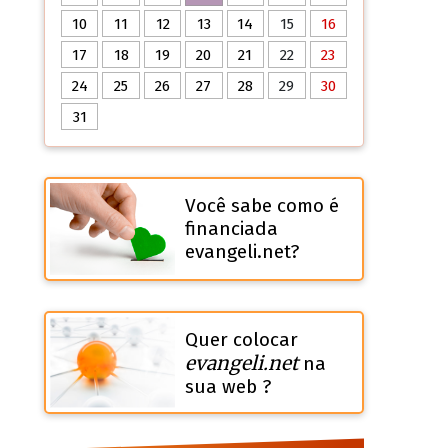
10
11
12
13
14
15
16
17
18
19
20
21
22
23
24
25
26
27
28
29
30
31
Você sabe como é
financiada
evangeli.net?
Quer colocar
evangeli.net
na
sua web ?