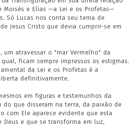
 da Transfiguração em sua direta relação
 Moisés e Elías —a Lei e os Profetas—
us. Só Lucas nos conta seu tema de
de Jesus Cristo que devia cumprir-se em
a, um atravessar o "mar Vermelho" da
 qual, ficam sempre impressos os estigmas.
amental da Lei e os Profetas é a
iberta definitivamente.
 mesmos em figuras e testemunhos da
m do que disseram na terra, da paixão de
so com Ele aparece evidente que esta
e Deus e que se transforma em luz,