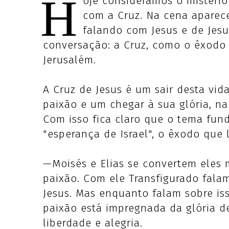
H
oje consideramos o mistério
com a Cruz. Na cena aparece
falando com Jesus e de Jes
conversação: a Cruz, como o êxodo 
Jerusalém.
A Cruz de Jesus é um sair desta vid
paixão e um chegar à sua glória, na
Com isso fica claro que o tema fund
"esperança de Israel", o êxodo que l
—Moisés e Elias se convertem eles
paixão. Com ele Transfigurado fala
Jesus. Mas enquanto falam sobre is
paixão está impregnada da glória d
liberdade e alegria.