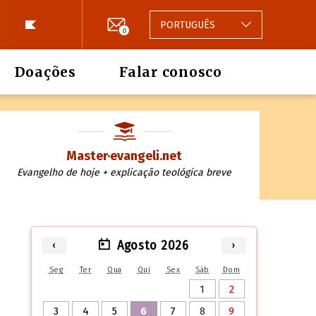
PORTUGUÊS
0
Doações
Falar conosco
Master·evangeli.net
Evangelho de hoje + explicação teológica breve
Agosto 2026
‹
›
Seg
Ter
Qua
Qui
Sex
Sáb
Dom
1
2
3
4
5
6
7
8
9