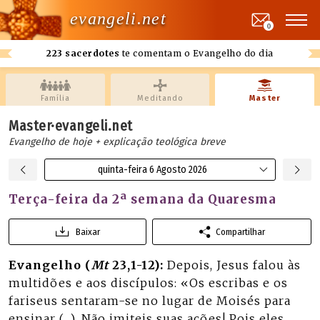
evangeli.net
0
223 sacerdotes
te comentam o Evangelho do dia
Família
Meditando
Master
Master·evangeli.net
Evangelho de hoje + explicação teológica breve
quinta-feira 6 Agosto 2026
Terça-feira da 2ª semana da Quaresma
Baixar
Compartilhar
Evangelho (
Mt
23,1-12):
Depois, Jesus falou às
multidões e aos discípulos: «Os escribas e os
fariseus sentaram-se no lugar de Moisés para
ensinar (…). Não imiteis suas ações! Pois eles