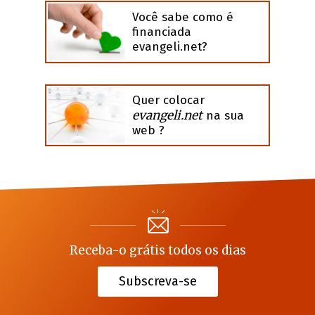
Você sabe como é
financiada
evangeli.net?
Quer colocar
evangeli.net
na sua
web ?
Receba-o grátis todos os dias
Subscreva-se