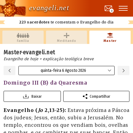
evangeli.net
0
223 sacerdotes
te comentam o Evangelho do dia
Família
Meditando
Master
Master·evangeli.net
Evangelho de hoje + explicação teológica breve
quinta-feira 6 Agosto 2026
Domingo III (B) da Quaresma
Baixar
Compartilhar
Evangelho (
Jo
2,13-25):
Estava próxima a Páscoa
dos judeus; Jesus, então, subiu a Jerusalém. No
templo, encontrou os que vendiam bois, ovelhas
e pombas, e os cambistas nas suas bancas. Então