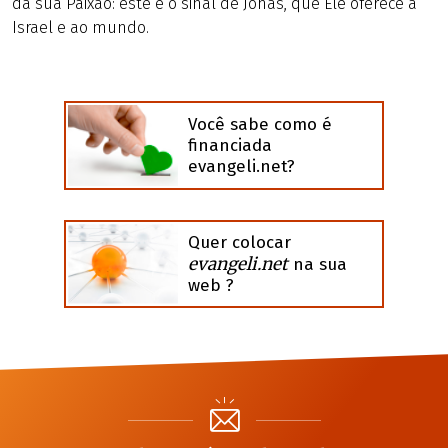
da sua Paixão: este é o sinal de Jonas, que Ele oferece a
Israel e ao mundo.
Você sabe como é
financiada
evangeli.net?
Quer colocar
evangeli.net
na sua
web ?