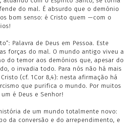
, atuando com o Espirito Santo, se torna
efende do mal. É absurdo que o demónio
os bom senso: é Cristo quem —com o
ios!
o”: Palavra de Deus em Pessoa. Este
as forças do mal. O mundo antigo viveu a
ção do temor aos demónios que, apesar do
do, o invadia todo. Para nós não há mais
risto (cf. 1Cor 8,4): nesta afirmação há
orcismo que purifica o mundo. Por muitos
 um é Deus e Senhor!
 história de um mundo totalmente novo:
mpo da conversão e do arrependimento, e