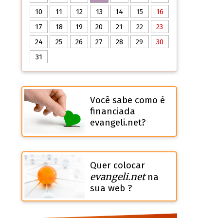
10
11
12
13
14
15
16
17
18
19
20
21
22
23
24
25
26
27
28
29
30
31
Você sabe como é
financiada
evangeli.net?
Quer colocar
evangeli.net
na
sua web ?