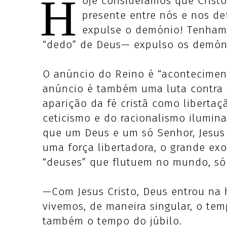
H
oje consideramos que Cristo
presente entre nós e nos d
expulse o demónio! Tenham
“dedo” de Deus— expulso os demón
O anúncio do Reino é “aconteciment
anúncio é também uma luta contra 
aparição da fé cristã como liberta
ceticismo e do racionalismo ilumina
que um Deus e um só Senhor, Jesus C
uma força libertadora, o grande ex
“deuses” que flutuem no mundo, só
—Com Jesus Cristo, Deus entrou na
vivemos, de maneira singular, o te
também o tempo do júbilo.