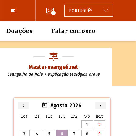
PORTUGUÊS
0
Doações
Falar conosco
Master·evangeli.net
Evangelho de hoje + explicação teológica breve
Agosto 2026
‹
›
Seg
Ter
Qua
Qui
Sex
Sáb
Dom
1
2
3
4
5
6
7
8
9