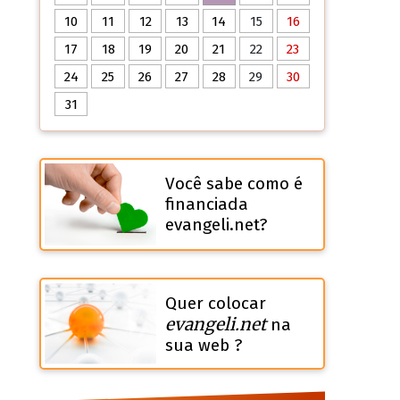
10
11
12
13
14
15
16
17
18
19
20
21
22
23
24
25
26
27
28
29
30
31
Você sabe como é
financiada
evangeli.net?
Quer colocar
evangeli.net
na
sua web ?